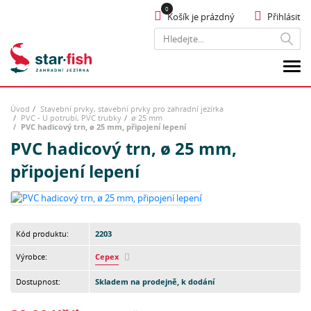
Košík je prázdný
Přihlásit
Hledat
Úvod
Stavební prvky, stavební prvky pro zahradní jezírka
PVC - U potrubí, PVC trubky
ø 25 mm
PVC hadicový trn, ø 25 mm, připojení lepení
PVC hadicový trn, ø 25 mm,
připojení lepení
Kód produktu:
2203
Výrobce:
Cepex
Dostupnost:
Skladem na prodejně, k dodání