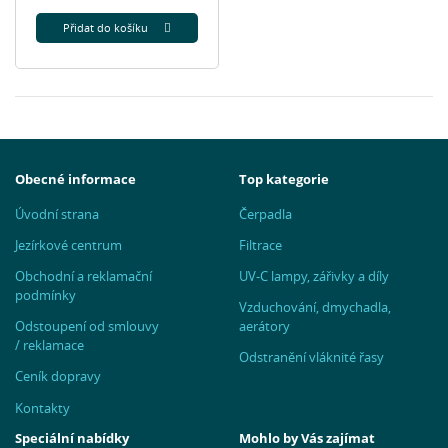
Přidat do košíku
Obecné informace
Top kategorie
Úvodní strana
Čerpadla
Jezírkové centrum
Filtrace
Obchodní a reklamační
UV-C lampy, zářivky a díly
podmínky
Vzduchování, dmychadla,
Odstoupení od smlouvy
aerátory
/ reklamace
Odstranění vláknité řasy
Ceník dopravy
Kontakty
Speciální nabídky
Mohlo by Vás zajímat