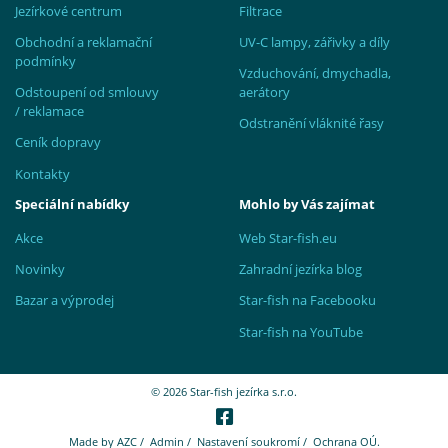
Jezírkové centrum
Filtrace
Obchodní a reklamační
UV-C lampy, zářivky a díly
podmínky
Vzduchování, dmychadla,
Odstoupení od smlouvy
aerátory
/ reklamace
Odstranění vláknité řasy
Ceník dopravy
Kontakty
Speciální nabídky
Mohlo by Vás zajímat
Akce
Web Star-fish.eu
Novinky
Zahradní jezírka blog
Bazar a výprodej
Star-fish na Facebooku
Star-fish na YouTube
© 2026 Star-fish jezírka s.r.o.
Made by
AZC
/
Admin
/
Nastavení soukromí
/
Ochrana OÚ.