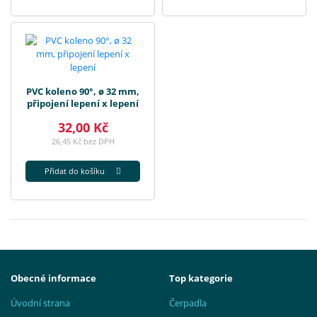
PVC koleno 90°, ø 32 mm,
připojení lepení x lepení
32,00 Kč
26,45 Kč bez DPH
Přidat do košíku
Obecné informace
Top kategorie
Úvodní strana
Čerpadla