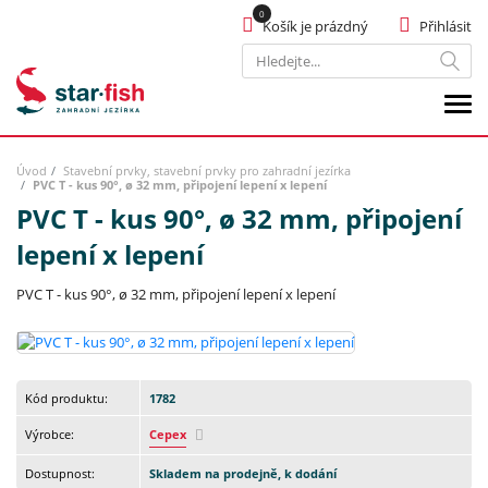
Košík je prázdný
Přihlásit
Hledat
Úvod
Stavební prvky, stavební prvky pro zahradní jezírka
PVC T - kus 90°, ø 32 mm, připojení lepení x lepení
PVC T - kus 90°, ø 32 mm, připojení
lepení x lepení
PVC T - kus 90°, ø 32 mm, připojení lepení x lepení
Kód produktu:
1782
Výrobce:
Cepex
Dostupnost:
Skladem na prodejně, k dodání