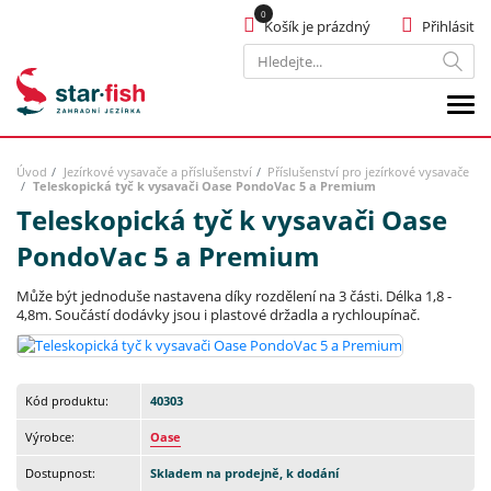
Košík je prázdný
Přihlásit
Hledat
Úvod
Jezírkové vysavače a příslušenství
Příslušenství pro jezírkové vysavače
Teleskopická tyč k vysavači Oase PondoVac 5 a Premium
Teleskopická tyč k vysavači Oase
PondoVac 5 a Premium
Může být jednoduše nastavena díky rozdělení na 3 části. Délka 1,8 -
4,8m. Součástí dodávky jsou i plastové držadla a rychloupínač.
Kód produktu:
40303
Výrobce:
Oase
Dostupnost:
Skladem na prodejně, k dodání