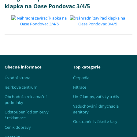
klapka na Oase Pondovac 3/4/5
Obecné informace
Top kategorie
Úvodní strana
Čerpadla
Jezírkové centrum
Filtrace
Obchodní a reklamační
UV-C lampy, zářivky a díly
podmínky
Vzduchování, dmychadla,
Odstoupení od smlouvy
aerátory
/ reklamace
Odstranění vláknité řasy
Ceník dopravy
Kontakty