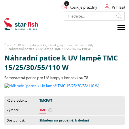
Košík je prázdný
Přihlásit
Hledat
Úvod
UV lampy do jezírka, zářivky, výbojky, náhradní díly
Náhradní patice k UV lampě TMC 15/25/30/55/110 W
Náhradní patice k UV lampě TMC
15/25/30/55/110 W
Samostatná patice pro UV lampy s koncovkou T8.
Kód produktu:
TMCPAT
Výrobce:
TMC
Dostupnost:
Skladem na prodejně, k dodání