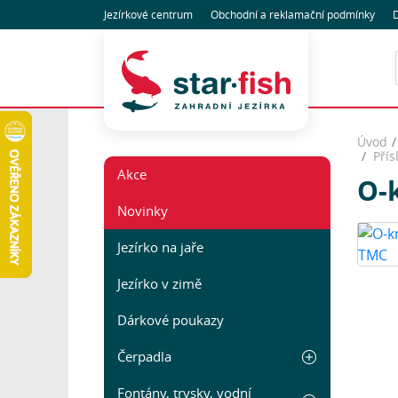
Jezírkové centrum
Obchodní
a reklamační
podmínky
D
Úvod
Přís
Akce
O-
Novinky
Jezírko na jaře
Jezírko v zimě
Dárkové poukazy
Čerpadla
Fontány, trysky, vodní