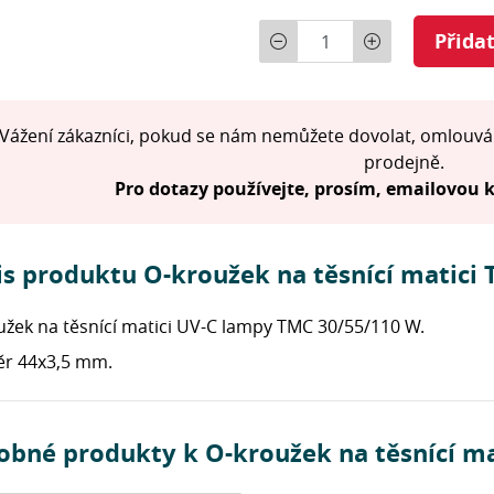
Počet
Přida
Vážení zákazníci, pokud se nám nemůžete dovolat, omlouvá
prodejně.
Pro dotazy používejte, prosím, emailovou
is produktu O-kroužek na těsnící matici
užek na těsnící matici UV-C lampy TMC 30/55/110 W.
r 44x3,5 mm.
obné produkty k O-kroužek na těsnící m