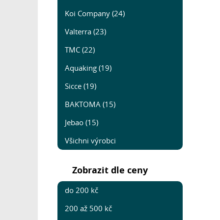
Koi Company (24)
Valterra (23)
TMC (22)
Aquaking (19)
Sicce (19)
BAKTOMA (15)
Jebao (15)
Všichni výrobci
Zobrazit dle ceny
do 200 kč
200 až 500 kč