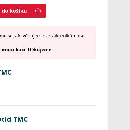
t do košíku
me se, ale věnujeme se zákazníkům na
 komunikaci. Děkujeme.
 TMC
atici TMC