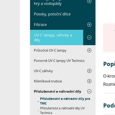
hry a vodopády
Potoky, potoční dílce
Filtrace
UV-C lampy, zářivky a
díly
Průtočné UV-C lampy
Ponorné UV-C lampy UV Technics
Pop
UV-C zářivky
O-kro
Křemíkové trubice
Rozmě
Příslušenství a náhradní díly
Příslušenství a náhradní díly pro
TMC
Pod
Příslušenství a náhradní díly UV
Technics