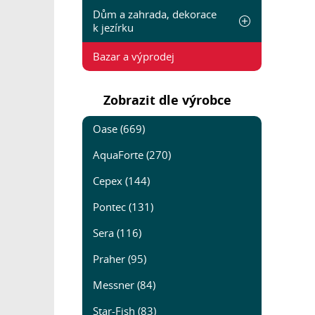
Dům a zahrada, dekorace
k jezírku
Bazar a výprodej
Zobrazit dle výrobce
Oase (669)
AquaForte (270)
Cepex (144)
Pontec (131)
Sera (116)
Praher (95)
Messner (84)
Star-Fish (83)