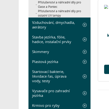
Příslušenství a náhradní díly pro
Oase a Pontec
Příslušenství a náhradní díly pro
ostatní UV lampy
Vzduchování, dmychadla,
aerátory
Stavba jezírka, fólie,
hadice, instalační prvky
Skimmery
Plastová jezírka
Startovací bakterie,
likvidace řas, úprava
vody, testy
Vysavače pro zahradní
jezírka
Krmivo pro ryby