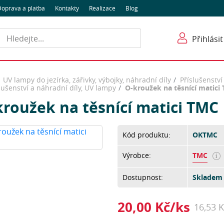
oprava a platba
Kontakty
Realizace
Blog
Hledat
Přihlásit
UV lampy do jezírka, zářivky, výbojky, náhradní díly
Příslušenstv
lušenství a náhradní díly, UV lampy
O-kroužek na těsnící matici
kroužek na těsnící matici TMC
Kód produktu:
OKTMC
Výrobce:
TMC
Dostupnost:
Skladem 
20,00 Kč/ks
16,53 