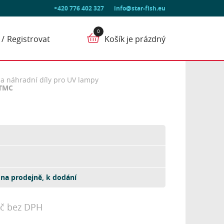
+420 776 402 327
info@star-fish.eu
Registrovat
Košík je prázdný
í a náhradní díly pro UV lampy
 TMC
na prodejně, k dodání
Kč bez DPH