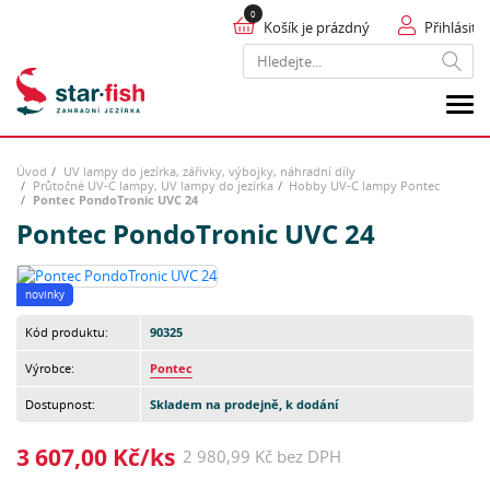
Košík je prázdný
Přihlásit
Hledat
Úvod
UV lampy do jezírka, zářivky, výbojky, náhradní díly
Průtočné UV-C lampy, UV lampy do jezírka
Hobby UV-C lampy Pontec
Pontec PondoTronic UVC 24
Pontec PondoTronic UVC 24
novinky
Kód produktu:
90325
Výrobce:
Pontec
Dostupnost:
Skladem na prodejně, k dodání
3 607,00 Kč/ks
2 980,99 Kč bez DPH