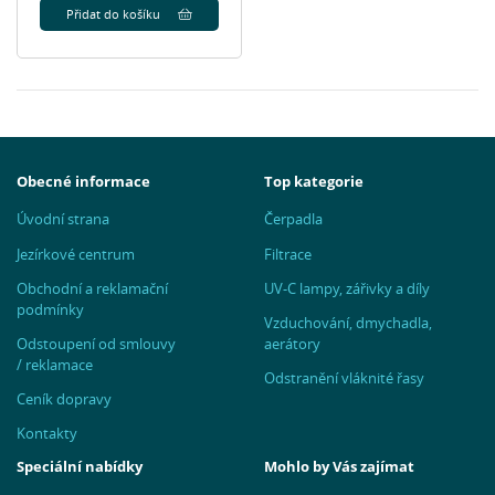
Přidat do košíku
Obecné informace
Top kategorie
Úvodní strana
Čerpadla
Jezírkové centrum
Filtrace
Obchodní a reklamační
UV-C lampy, zářivky a díly
podmínky
Vzduchování, dmychadla,
Odstoupení od smlouvy
aerátory
/ reklamace
Odstranění vláknité řasy
Ceník dopravy
Kontakty
Speciální nabídky
Mohlo by Vás zajímat