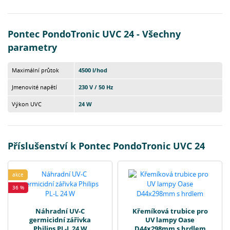
Pontec PondoTronic UVC 24 - Všechny
parametry
Maximální průtok
4500 l/hod
Jmenovité napětí
230 V / 50 Hz
Výkon UVC
24 W
Příslušenství k Pontec PondoTronic UVC 24
akce
36 %
Náhradní UV-C
Křemíková trubice pro
germicidní zářivka
UV lampy Oase
Philips PL-L 24 W
D44x298mm s hrdlem