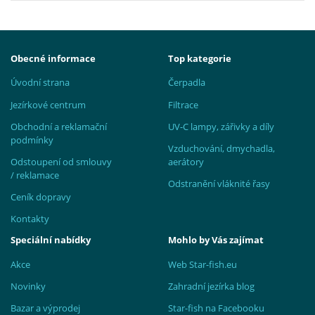
Obecné informace
Top kategorie
Úvodní strana
Čerpadla
Jezírkové centrum
Filtrace
Obchodní a reklamační
UV-C lampy, zářivky a díly
podmínky
Vzduchování, dmychadla,
Odstoupení od smlouvy
aerátory
/ reklamace
Odstranění vláknité řasy
Ceník dopravy
Kontakty
Speciální nabídky
Mohlo by Vás zajímat
Akce
Web Star-fish.eu
Novinky
Zahradní jezírka blog
Bazar a výprodej
Star-fish na Facebooku