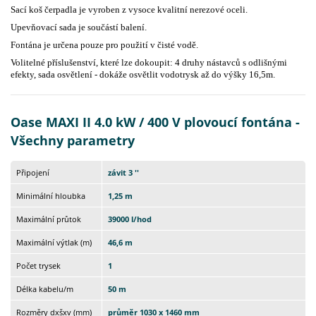
Sací koš čerpadla je vyroben z vysoce kvalitní nerezové oceli.
Upevňovací sada je součástí balení.
Fontána je určena pouze pro použití v čisté vodě.
Volitelné příslušenství, které lze dokoupit: 4 druhy nástavců s odlišnými
efekty, sada osvětlení - dokáže osvětlit vodotrysk až do výšky 16,5m.
Oase MAXI II 4.0 kW / 400 V plovoucí fontána -
Všechny parametry
Připojení
závit 3 ''
Minimální hloubka
1,25 m
Maximální průtok
39000 l/hod
Maximální výtlak (m)
46,6 m
Počet trysek
1
Délka kabelu/m
50 m
Rozměry dxšxv (mm)
průměr 1030 x 1460 mm