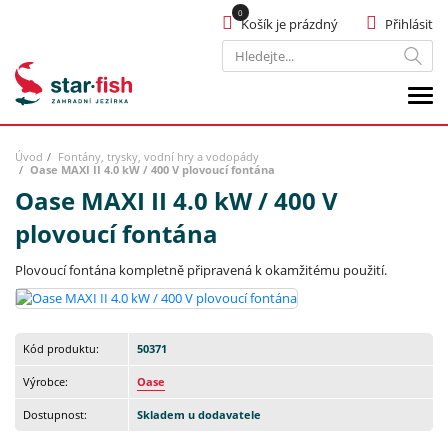
Košík je prázdný
Přihlásit
Hledat
Úvod
Fontány, trysky, vodní hry a vodopády
Oase MAXI II 4.0 kW / 400 V plovoucí fontána
Oase MAXI II 4.0 kW / 400 V
plovoucí fontána
Plovoucí fontána kompletně připravená k okamžitému použití.
Kód produktu:
50371
Výrobce:
Oase
Dostupnost:
Skladem u dodavatele