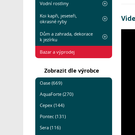
Vodní rostliny
Koi kapři, jeseteři,
Vide
okrasné ryby
Dům a zahrada, dekorace
k jezírku
Bazar a výprodej
Zobrazit dle výrobce
Oase (669)
AquaForte (270)
Cepex (144)
Pontec (131)
Sera (116)