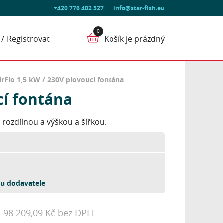
+420 776 402 327
info@star-fish.eu
Registrovat
Košík je prázdný
irFlo 1,5 kW / 230V plovoucí fontána
cí fontána
rozdílnou a výškou a šířkou.
u dodavatele
98 209,09 Kč bez DPH