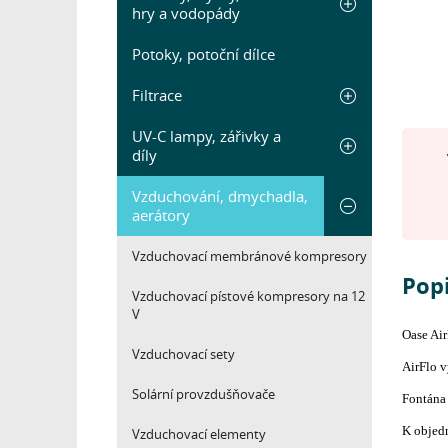
hry a vodopády
Potoky, potoční dílce
Filtrace
UV-C lampy, zářivky a
díly
Vzduchování, dmychadla,
aerátory
Vzduchovací membránové kompresory
Popi
Vzduchovací pístové kompresory na 12
V
Oase Air
Vzduchovací sety
AirFlo v
Solární provzdušňovače
Fontána 
K objedn
Vzduchovací elementy