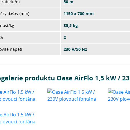
a kabelu/m
50 m
ěry dxšxv (mm)
1150 x 700 mm
nost/kg
35,5 kg
ka
2
vité napětí
230 V/50 Hz
galerie produktu Oase AirFlo 1,5 kW / 2