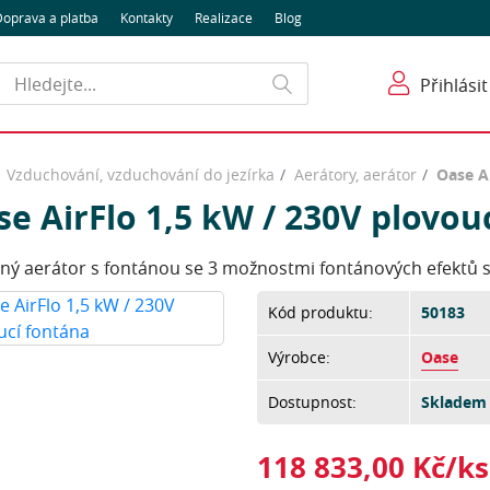
oprava a platba
Kontakty
Realizace
Blog
Hledat
Přihlásit
Vzduchování, vzduchování do jezírka
Aerátory, aerátor
Oase A
e AirFlo 1,5 kW / 230V plovou
ný aerátor s fontánou se 3 možnostmi fontánových efektů s 
Kód produktu:
50183
Výrobce:
Oase
Dostupnost:
Skladem 
118 833,00 Kč/ks