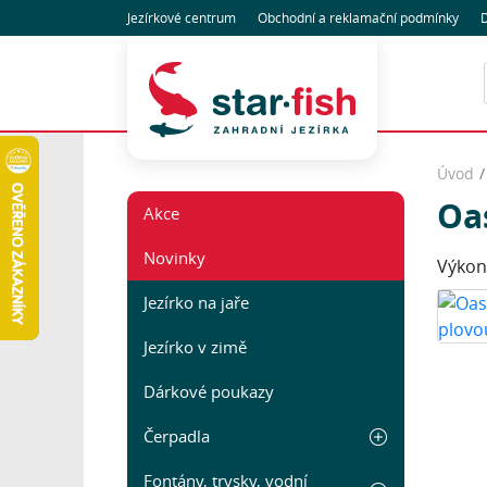
Jezírkové centrum
Obchodní
a reklamační
podmínky
D
Úvod
Oas
Akce
Novinky
Výkon
Jezírko na jaře
Jezírko v zimě
Dárkové poukazy
Čerpadla
Fontány, trysky, vodní