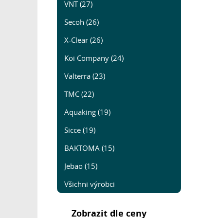
VNT (27)
Secoh (26)
X-Clear (26)
Koi Company (24)
Valterra (23)
TMC (22)
Aquaking (19)
Sicce (19)
BAKTOMA (15)
Jebao (15)
Všichni výrobci
Zobrazit dle ceny