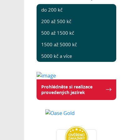
do 200 kč
200 až 500 kč
500 až 1500 kč
1500 až 5000 kč
5000 kč a více
Prohlédněte si realizace
provedených jezírek