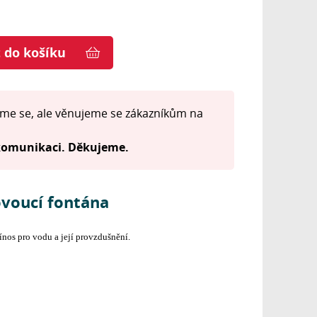
t do košíku
me se, ale věnujeme se zákazníkům na
 komunikaci. Děkujeme.
ovoucí fontána
ínos pro vodu a její provzdušnění.