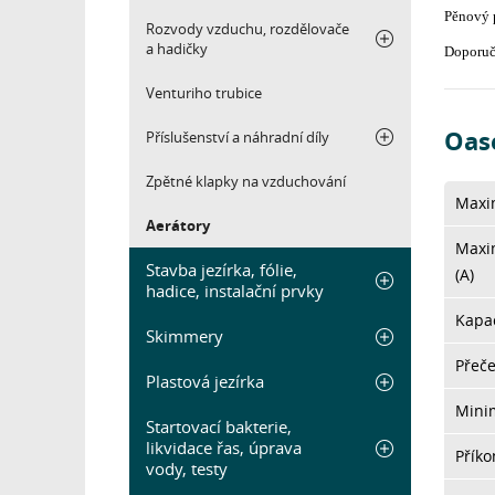
Pěnový p
Rozvody vzduchu, rozdělovače
a hadičky
Doporuču
Venturiho trubice
Oase
Příslušenství a náhradní díly
Zpětné klapky na vzduchování
Maxi
Aerátory
Maxim
Stavba jezírka, fólie,
(A)
hadice, instalační prvky
Kapac
Skimmery
Přeče
Plastová jezírka
Mini
Startovací bakterie,
likvidace řas, úprava
Přík
vody, testy