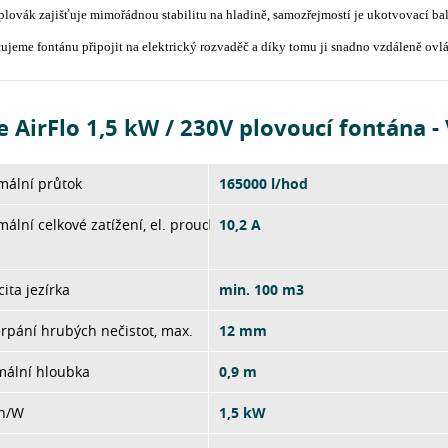
lovák zajišťuje mimořádnou stabilitu na hladině, samozřejmostí je ukotvovací bal
jeme fontánu připojit na elektrický rozvaděč a díky tomu ji snadno vzdáleně ovlá
 AirFlo 1,5 kW / 230V plovoucí fontána 
mální průtok
165000 l/hod
ální celkové zatížení, el. proud
10,2 A
ita jezírka
min. 100 m3
rpání hrubých nečistot, max.
12 mm
mální hloubka
0,9 m
on/W
1,5 kW