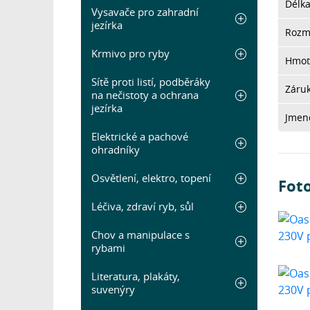
Délk
Vysavače pro zahradní
jezírka
Rozm
Krmivo pro ryby
Hmot
Sítě proti listí, podběráky
Záru
na nečistoty a ochrana
jezírka
Jmeno
Elektrické a pachové
ohradníky
Osvětlení, elektro, topení
Foto
Léčiva, zdraví ryb, sůl
Chov a manipulace s
rybami
Literatura, plakáty,
suvenýry