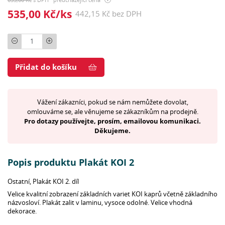
535,00 Kč/ks
442,15 Kč bez DPH
Počet
Přidat do košíku
Vážení zákazníci, pokud se nám nemůžete dovolat,
omlouváme se, ale věnujeme se zákazníkům na prodejně.
Pro dotazy používejte, prosím, emailovou komunikaci.
Děkujeme.
Popis produktu Plakát KOI 2
Ostatní, Plakát KOI 2. díl
Velice kvalitní zobrazení základních variet KOI kaprů včetně základního
názvosloví. Plakát zalit v laminu, vysoce odolné. Velice vhodná
dekorace.