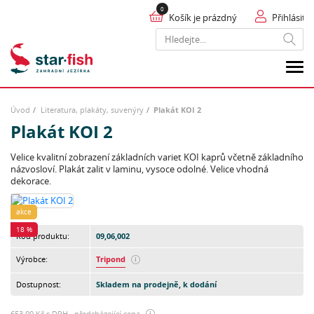
Košík je prázdný
Přihlásit
Hledat
Úvod
Literatura, plakáty, suvenýry
Plakát KOI 2
Plakát KOI 2
Velice kvalitní zobrazení základních variet KOI kaprů včetně základního
názvosloví. Plakát zalit v laminu, vysoce odolné. Velice vhodná
dekorace.
akce
18 %
Kód produktu:
09,06,002
Výrobce:
Tripond
Dostupnost:
Skladem na prodejně, k dodání
653,00 Kč
s DPH předcházející cena