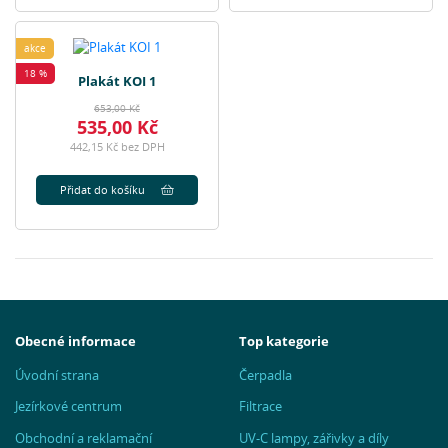
akce
18 %
Plakát KOI 1
653,00 Kč
535,00 Kč
442,15 Kč bez DPH
Přidat do košíku
Obecné informace
Top kategorie
Úvodní strana
Čerpadla
Jezírkové centrum
Filtrace
Obchodní a reklamační
UV-C lampy, zářivky a díly