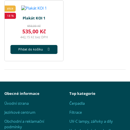
akce
18 %
Plakát KOI 1
653,00 Kč
535,00 Kč
442,15 Kč bez DPH
Přidat do košíku
Obecné informace
Top kategorie
Úvodní strana
Čerpadla
Jezírkové centrum
Filtrace
Obchodní a reklamační
UV-C lampy, zářivky a díly
podmínky