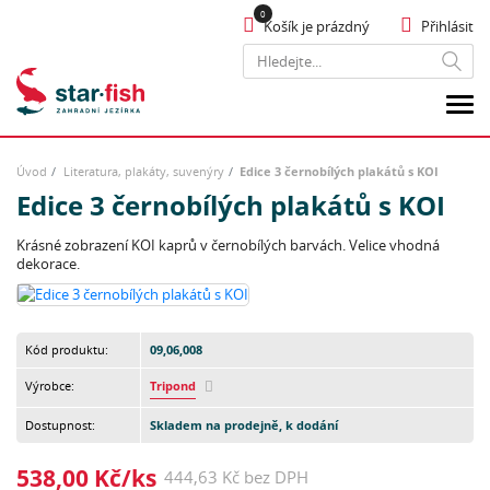
Košík je prázdný
Přihlásit
Hledat
Úvod
Literatura, plakáty, suvenýry
Edice 3 černobílých plakátů s KOI
Edice 3 černobílých plakátů s KOI
Krásné zobrazení KOI kaprů v černobílých barvách. Velice vhodná
dekorace.
Kód produktu:
09,06,008
Výrobce:
Tripond
Dostupnost:
Skladem na prodejně, k dodání
538,00 Kč/ks
444,63 Kč bez DPH