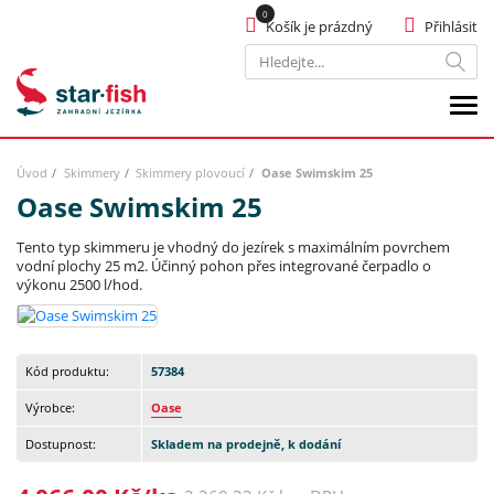
Košík je prázdný
Přihlásit
Hledat
Úvod
Skimmery
Skimmery plovoucí
Oase Swimskim 25
Oase Swimskim 25
Tento typ skimmeru je vhodný do jezírek s maximálním povrchem
vodní plochy 25 m2. Účinný pohon přes integrované čerpadlo o
výkonu 2500 l/hod.
Kód produktu:
57384
Výrobce:
Oase
Dostupnost:
Skladem na prodejně, k dodání