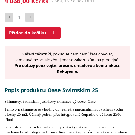
4 066,00 Kč/ks
3 360,33 Kč bez DPH
Počet
Přidat do košíku
Vážení zákazníci, pokud se nám nemůžete dovolat,
omlouváme se, ale věnujeme se zákazníkům na prodejně.
Pro dotazy používejte, prosím, emailovou komunikaci.
Děkujeme.
Popis produktu Oase Swimskim 25
Skimmery, Swimskim jezírkový skimmer, výrobce: Oase
Tento typ skimmeru je vhodný do jezírek s maximálním povrchem vodní
plochy 25 m2. Účinný pohon přes integrované čerpadlo o výkonu 2500
l/hod.
Součástí je injektor k zásobování jezírka kyslíkem a jemná houba k
mechanicko - biologické filtraci. Automatické přizpůsobení každému stavu