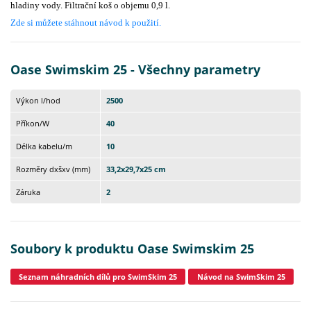
hladiny vody. Filtrační koš o objemu 0,9 l.
Zde si můžete stáhnout návod k použití.
Oase Swimskim 25 - Všechny parametry
Výkon l/hod
2500
Příkon/W
40
Délka kabelu/m
10
Rozměry dxšxv (mm)
33,2x29,7x25 cm
Záruka
2
Soubory k produktu Oase Swimskim 25
Seznam náhradních dílů pro SwimSkim 25
Návod na SwimSkim 25