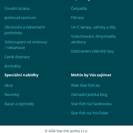
Úvodní strana
Čerpadla
Jezírkové centrum
Filtrace
Obchodní a reklamační
UV-C lampy, zářivky a díly
podmínky
Vzduchování, dmychadla,
Odstoupení od smlouvy
aerátory
/ reklamace
Odstranění vláknité řasy
Ceník dopravy
Kontakty
Speciální nabídky
Mohlo by Vás zajímat
Akce
Web Star-fish.eu
Novinky
Zahradní jezírka blog
Bazar a výprodej
Star-fish na Facebooku
Star-fish na YouTube
© 2026 Star-fish jezírka s.r.o.