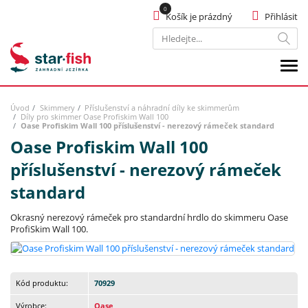
Košík je prázdný
Přihlásit
Hledat
Úvod
Skimmery
Příslušenství a náhradní díly ke skimmerům
Díly pro skimmer Oase Profiskim Wall 100
Oase Profiskim Wall 100 příslušenství - nerezový rámeček standard
Oase Profiskim Wall 100
příslušenství - nerezový rámeček
standard
Okrasný nerezový rámeček pro standardní hrdlo do skimmeru Oase
ProfiSkim Wall 100.
Kód produktu:
70929
Výrobce:
Oase