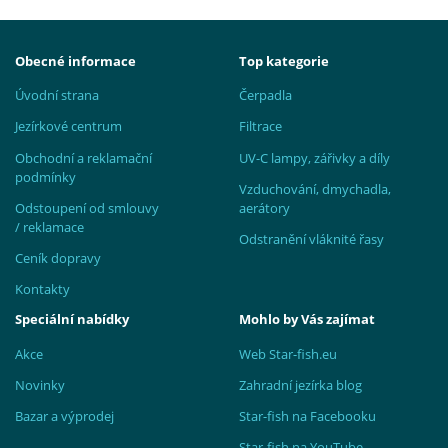
Obecné informace
Top kategorie
Úvodní strana
Čerpadla
Jezírkové centrum
Filtrace
Obchodní a reklamační
UV-C lampy, zářivky a díly
podmínky
Vzduchování, dmychadla,
Odstoupení od smlouvy
aerátory
/ reklamace
Odstranění vláknité řasy
Ceník dopravy
Kontakty
Speciální nabídky
Mohlo by Vás zajímat
Akce
Web Star-fish.eu
Novinky
Zahradní jezírka blog
Bazar a výprodej
Star-fish na Facebooku
Star-fish na YouTube