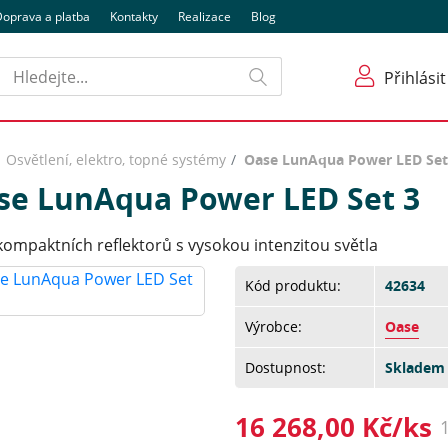
oprava a platba
Kontakty
Realizace
Blog
Hledat
Přihlásit
Osvětlení, elektro, topné systémy
Oase LunAqua Power LED Set
se LunAqua Power LED Set 3
kompaktních reflektorů s vysokou intenzitou světla
Kód produktu:
42634
Výrobce:
Oase
Dostupnost:
Skladem 
16 268,00 Kč/ks