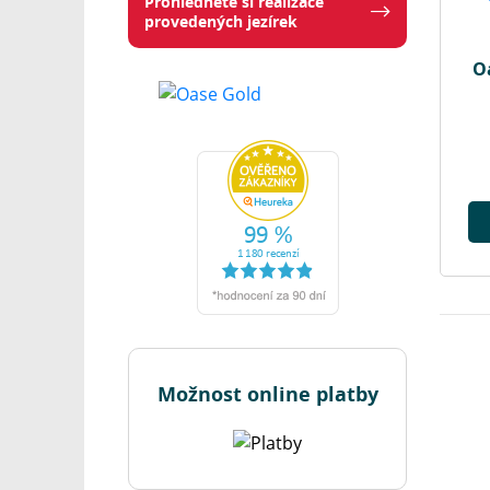
Prohlédněte si realizace
provedených jezírek
O
Možnost online platby