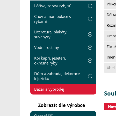
Přík
Léčiva, zdraví ryb, sůl
Délk
Chov a manipulace s
rybami
Rozm
Literatura, plakáty,
Hmot
suvenýry
Záru
Vodní rostliny
Jmeno
Koi kapři, jeseteři,
okrasné ryby
Úhel 
Dům a zahrada, dekorace
k jezírku
Bazar a výprodej
Sou
Zobrazit dle výrobce
Návo
Oase (669)