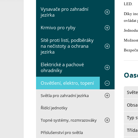
LED.
Vysavače pro zahradní
Díky ino
jezírka
ovládat 
Krmivo pro ryby
Jednodu
Sítě proti listí, podběráky
Možnost 
na nečistoty a ochrana
Bezpečné
jezírka
Elektrické a pachové
ohradníky
Oas
Osvětlení, elektro, topení
Světe
Světla pro zahradní jezírka
Obsa
Řídící jednotky
Typ s
Topné systémy, rozmrazováky
Třída
Příslušenství pro světla