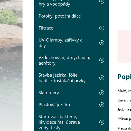
hry a vodopády
Potoky, potoční dílce
Filtrace
UV-C lampy, zářivky a
díly
Vzduchování, dmychadla,
aerátory
Stavba jezírka, fólie,
Pop
hadice, instalační prvky
Malý, ko
Skimmery
Dává pře
Plastová jezírka
Jeden z 
Startovací bakterie,
Příkon p
likvidace řas, úprava
vody, testy
V rozsah