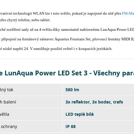
vativní technologii WLAN lze i toto světlo, pokud je zapojené do sítě přes
FM-Mas
přes chytrý telefon, nebo tablet.
ché rozšíření sady až na 4 světla díky samostatně nabízenému LunAqua Power LE
připojení na fontánový nástavec Aquarius Fountain Set, plovoucí fontány MIDI II,
 nízké napětí 24 V umožňuje použití světel i v koupacích jezírkách.
e LunAqua Power LED Set 3 - Všechny pa
lný tok
580 lm
h balení
3x reflektor, 3x bodec, trafo
větla
LED teplá bílá
 ochrany
IP 68