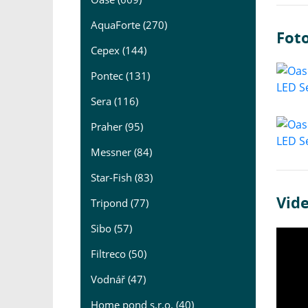
AquaForte (270)
Fot
Cepex (144)
Pontec (131)
Sera (116)
Praher (95)
Messner (84)
Star-Fish (83)
Vid
Tripond (77)
Sibo (57)
Filtreco (50)
Vodnář (47)
Home pond s.r.o. (40)