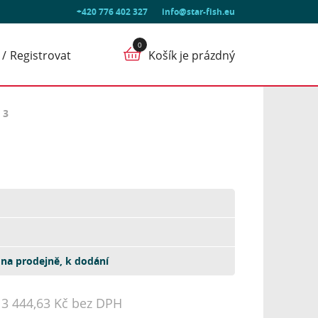
+420 776 402 327
info@star-fish.eu
Registrovat
Košík je prázdný
 3
na prodejně, k dodání
13 444,63 Kč bez DPH