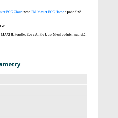
ter EGC Cloud
nebo
FM-Master EGC Home
a pohodlně
D W.
 MAXI II, PondJet Eco a AirFlo k osvětlení vodních paprsků.
rametry