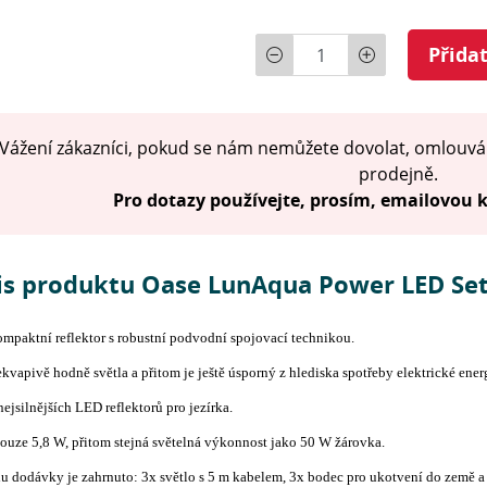
Počet
Přida
Vážení zákazníci, pokud se nám nemůžete dovolat, omlouvá
prodejně.
Pro dotazy používejte, prosím, emailovou
is produktu Oase LunAqua Power LED Set
mpaktní reflektor s robustní podvodní spojovací technikou.
kvapivě hodně světla a přitom je ještě úsporný z hlediska spotřeby elektrické ener
nejsilnějších LED reflektorů pro jezírka.
ouze 5,8 W, přitom stejná světelná výkonnost jako 50 W žárovka.
u dodávky je zahrnuto: 3x světlo s 5 m kabelem, 3x bodec pro ukotvení do země a 