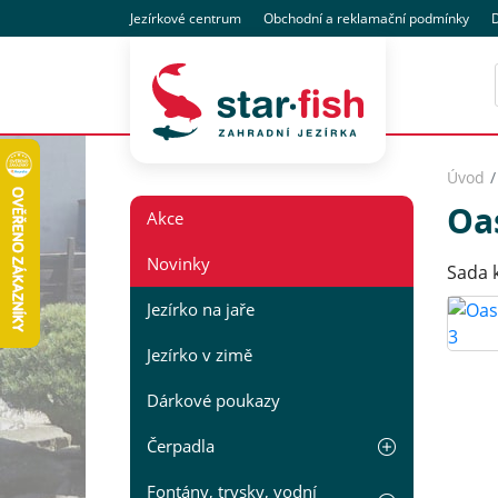
Jezírkové centrum
Obchodní
a reklamační
podmínky
D
Úvod
Oa
Akce
Novinky
Sada 
Jezírko na jaře
Jezírko v zimě
Dárkové poukazy
Čerpadla
Fontány, trysky, vodní