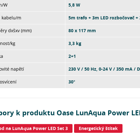
on/W
5,8 W
a kabelu/m
5m trafo + 3m LED rozbočovač + 
ěry dxšxv (mm)
80 x 117 mm
nost/kg
3,3 kg
ka
2+1
vité napětí
230 V / 50 Hz, 0-24 V / 350 mA / 
osvícení
30°
bory k produktu Oase LunAqua Power LED
d na LunAqua Power LED Set 3
Energetický štítek