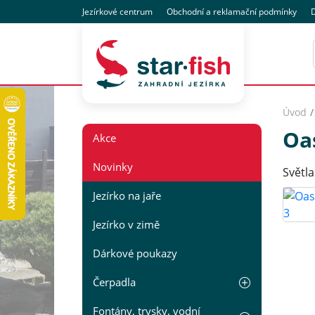
Jezírkové centrum
Obchodní
a reklamační
podmínky
D
Úvod
Oa
Akce
Novinky
Světla
Jezírko na jaře
Jezírko v zimě
Dárkové poukazy
Čerpadla
Fontány, trysky, vodní