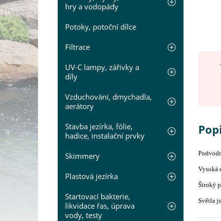
hry a vodopády
Potoky, potoční dílce
Filtrace
UV-C lampy, zářivky a
díly
Vzduchování, dmychadla,
aerátory
Stavba jezírka, fólie,
Pop
hadice, instalační prvky
Podvodní
Skimmery
Vysoká e
Plastová jezírka
Široký p
Startovací bakterie,
Světla j
likvidace řas, úprava
vody, testy