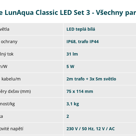
e LunAqua Classic LED Set 3 - Všechny p
větla
LED teplá bílá
 ochrany
IP68, trafo IP44
lný tok
31 lm
on/W
5 W
a kabelu/m
2m trafo + 3x 5m světlo
ěry dxšxv (mm)
75 x 114 mm
nost/kg
3,1 kg
ka
2
vité napětí
230 V / 50 Hz, 12 V / AC