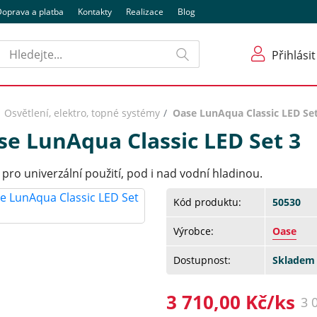
oprava a platba
Kontakty
Realizace
Blog
Hledat
Přihlásit
Osvětlení, elektro, topné systémy
Oase LunAqua Classic LED Set
se LunAqua Classic LED Set 3
 pro univerzální použití, pod i nad vodní hladinou.
Kód produktu:
50530
Výrobce:
Oase
Dostupnost:
Skladem 
3 710,00 Kč/ks
3 