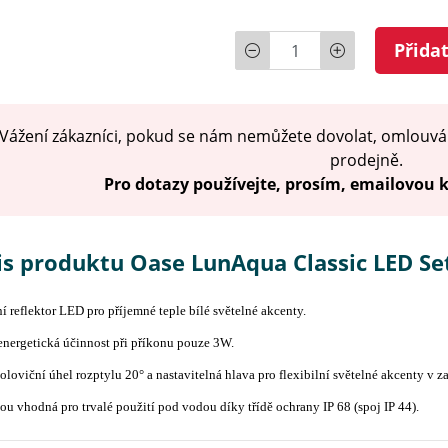
Počet
Přida
Vážení zákazníci, pokud se nám nemůžete dovolat, omlouvá
prodejně.
Pro dotazy používejte, prosím, emailovou
is produktu Oase LunAqua Classic LED Se
 reflektor LED pro příjemné teple bílé světelné akcenty.
nergetická účinnost při příkonu pouze 3W.
oloviční úhel rozptylu 20° a nastavitelná hlava pro flexibilní světelné akcenty v za
sou vhodná pro trvalé použití pod vodou díky třídě ochrany IP 68 (spoj IP 44).