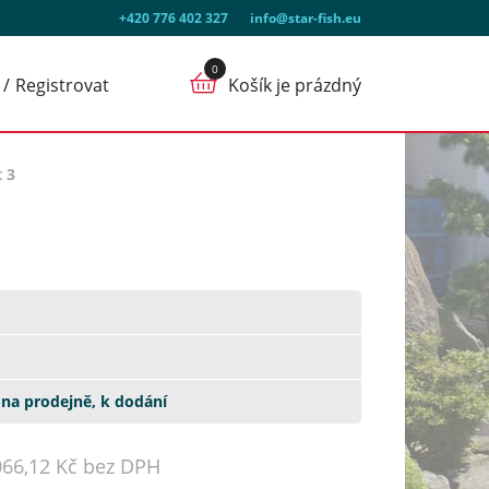
+420 776 402 327
info@star-fish.eu
Registrovat
Košík je prázdný
 3
na prodejně, k dodání
066,12 Kč bez DPH