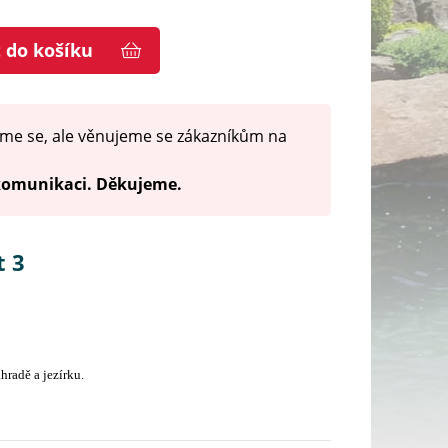
t do košíku
me se, ale věnujeme se zákazníkům na
 komunikaci. Děkujeme.
t 3
hradě a jezírku.