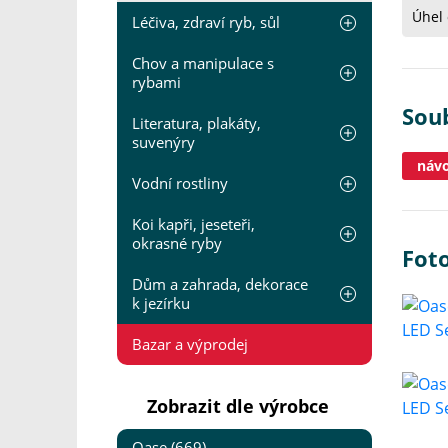
Úhel 
Léčiva, zdraví ryb, sůl
Chov a manipulace s
rybami
Sou
Literatura, plakáty,
suvenýry
návo
Vodní rostliny
Koi kapři, jeseteři,
okrasné ryby
Foto
Dům a zahrada, dekorace
k jezírku
Bazar a výprodej
Zobrazit dle výrobce
Oase (669)