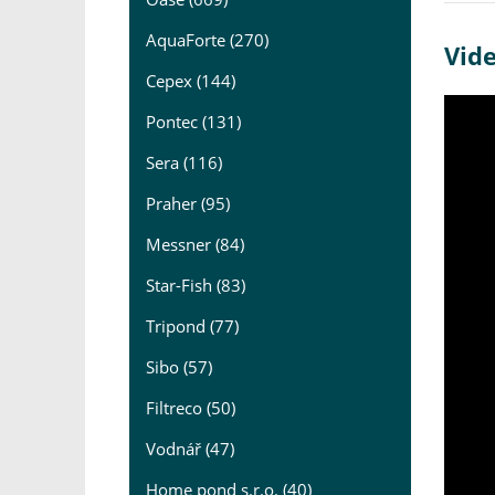
AquaForte (270)
Vide
Cepex (144)
Pontec (131)
Sera (116)
Praher (95)
Messner (84)
Star-Fish (83)
Tripond (77)
Sibo (57)
Filtreco (50)
Vodnář (47)
Home pond s.r.o. (40)