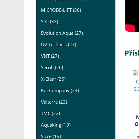
MICROBE-LIFT (36)
Söll (33)
Evolution Aqua (27)
UV Technics (27)
Přís
VNT (27)
Secoh (26)
X-Clear (26)
Koi Company (24)
Valterra (23)
TMC (22)
N
O
Aquaking (19)
Sicce (19)