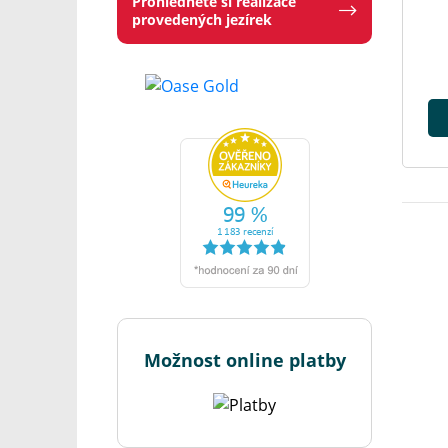
Prohlédněte si realizace
provedených jezírek
Možnost online platby