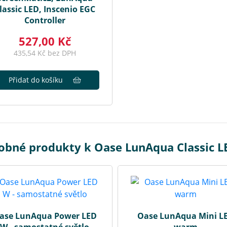
lassic LED, Inscenio EGC
Controller
527,00 Kč
435,54 Kč bez DPH
Přidat do košíku
obné produkty k Oase LunAqua Classic LE
ase LunAqua Power LED
Oase LunAqua Mini L