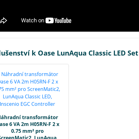
lušenství k Oase LunAqua Classic LED Set
áhradní transformátor
ase 6 VA 2m H05RN-F 2 x
0.75 mm² pro
ScreenMatic2, LunAqua