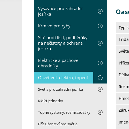
Vysavače pro zahradní
Oas
jezírka
Krmivo pro ryby
Typ s
Sítě proti listí, podběráky
Třída
na nečistoty a ochrana
jezírka
Světe
Elektrické a pachové
Přík
ohradníky
Délk
Osvětlení, elektro, topení
Rozm
Světla pro zahradní jezírka
Hmot
Řídící jednotky
Záru
Topné systémy, rozmrazováky
Jmeno
Příslušenství pro světla