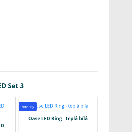
D Set 3
novinky
Oase LED Ring - teplá bílá
ED