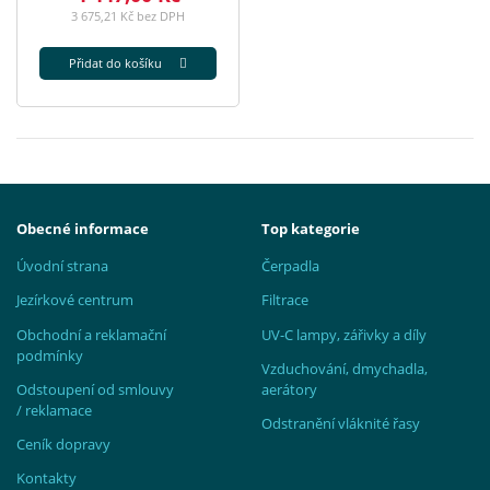
3 675,21 Kč bez DPH
Přidat do košíku
Obecné informace
Top kategorie
Úvodní strana
Čerpadla
Jezírkové centrum
Filtrace
Obchodní a reklamační
UV-C lampy, zářivky a díly
podmínky
Vzduchování, dmychadla,
Odstoupení od smlouvy
aerátory
/ reklamace
Odstranění vláknité řasy
Ceník dopravy
Kontakty