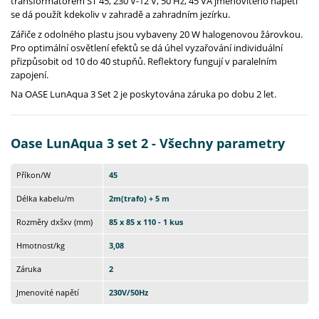
transformátorem ST 45, 230 V-12 V, 50 Hz, 45 VA jmenovitého napětí
se dá použít kdekoliv v zahradě a zahradním jezírku.
Zářiče z odolného plastu jsou vybaveny 20 W halogenovou žárovkou.
Pro optimální osvětlení efektů se dá úhel vyzařování individuální
přizpůsobit od 10 do 40 stupňů. Reflektory fungují v paralelním
zapojení.
Na OASE LunAqua 3 Set 2 je poskytována záruka po dobu 2 let.
Oase LunAqua 3 set 2 - Všechny parametry
Příkon/W
45
Délka kabelu/m
2m(trafo) + 5 m
Rozměry dxšxv (mm)
85 x 85 x 110 - 1 kus
Hmotnost/kg
3,08
Záruka
2
Jmenovité napětí
230V/50Hz