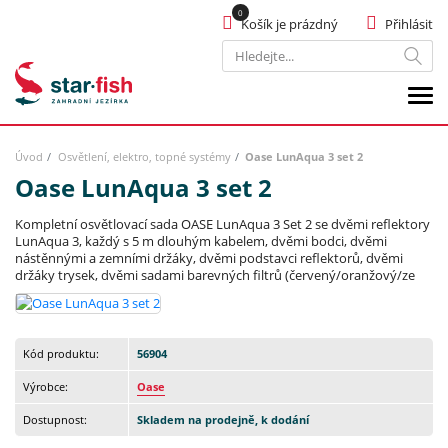
Košík je prázdný
Přihlásit
Hledat
Úvod
Osvětlení, elektro, topné systémy
Oase LunAqua 3 set 2
Oase LunAqua 3 set 2
Kompletní osvětlovací sada OASE LunAqua 3 Set 2 se dvěmi reflektory
LunAqua 3, každý s 5 m dlouhým kabelem, dvěmi bodci, dvěmi
nástěnnými a zemními držáky, dvěmi podstavci reflektorů, dvěmi
držáky trysek, dvěmi sadami barevných filtrů (červený/oranžový/ze
Kód produktu:
56904
Výrobce:
Oase
Dostupnost:
Skladem na prodejně, k dodání