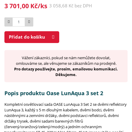
3 701,00 Kč/ks
3 058,68 Kč bez DPH
Počet
Přidat do košíku
Vážení zákazníci, pokud se nám nemůžete dovolat,
omlouváme se, ale věnujeme se zákazníkům na prodejně.
Pro dotazy používejte, prosím, emailovou komunikaci.
Děkujeme.
Popis produktu Oase LunAqua 3 set 2
Kompletní osvětlovací sada OASE LunAqua 3 Set 2 se dvěmi reflektory
LunAqua 3, každý s 5 m dlouhým kabelem, dvěmi bodci, dvěmi
nástěnnými a zemními držáky, dvěmi podstavci reflektorů, dvěmi
držáky trysek, dvěmi sadami barevných filtrů
(červený/oranžový/zelený/modrý) a jedním ochranným