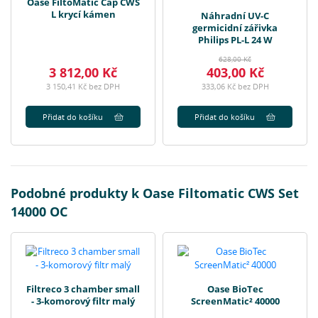
Oase FiltoMatic Cap CWS
L krycí kámen
Náhradní UV-C
germicidní zářivka
Philips PL-L 24 W
628,00 Kč
3 812,00 Kč
403,00 Kč
3 150,41 Kč bez DPH
333,06 Kč bez DPH
Přidat do košíku
Přidat do košíku
Podobné produkty k Oase Filtomatic CWS Set
14000 OC
Filtreco 3 chamber small
Oase BioTec
- 3-komorový filtr malý
ScreenMatic² 40000