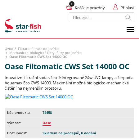
Košík je prázdný
Přihlásit
Hledat
Úvod
Filtrace, filtrace do jezírka
Mechanicko-biologické filtry, filtry pro jezírka
Oase Filtomatic CWS Set 14000 OC
Oase Filtomatic CWS Set 14000 OC
Inovativní filtrační sada včetně integrované 24w UVC lampy a čerpadla
Aquamax Eco CWS 14000. Maximální možné biologicko-mechanické
čištění na nejmenším prostoru.
Kód produktu:
74458
Výrobce:
Oase
Dostupnost:
Skladem na prodejně, k dodání