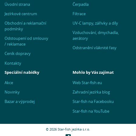
Úvodní strana
Čerpadla
Jezírkové centrum
Filtrace
Obchodní a reklamační
UV-C lampy, zářivky a díly
podmínky
Vzduchování, dmychadla,
Odstoupení od smlouvy
aerátory
/ reklamace
Odstranění vláknité řasy
Ceník dopravy
Kontakty
Speciální nabídky
Mohlo by Vás zajímat
Akce
Web Star-fish.eu
Novinky
Zahradní jezírka blog
Bazar a výprodej
Star-fish na Facebooku
Star-fish na YouTube
© 2026 Star-fish jezírka s.r.o.