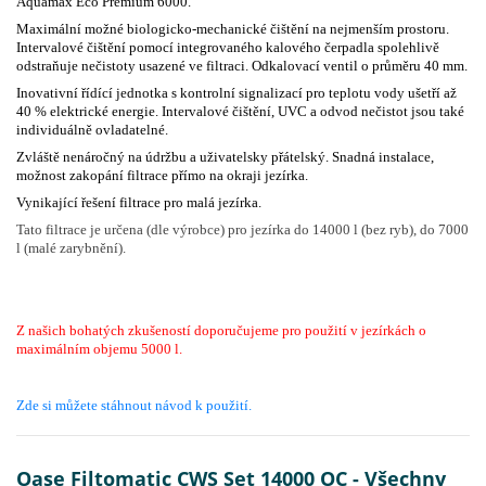
Aquamax Eco Premium 6000.
Maximální možné biologicko-mechanické čištění na nejmenším prostoru.
Intervalové čištění pomocí integrovaného kalového čerpadla spolehlivě
odstraňuje nečistoty usazené ve filtraci. Odkalovací ventil o průměru 40 mm.
Inovativní řídící jednotka s kontrolní signalizací pro teplotu vody ušetří až
40 % elektrické energie. Intervalové čištění, UVC a odvod nečistot jsou také
individuálně ovladatelné.
Zvláště nenáročný na údržbu a uživatelsky přátelský. Snadná instalace,
možnost zakopání filtrace přímo na okraji jezírka.
Vynikající řešení filtrace pro malá jezírka.
Tato filtrace je určena (dle výrobce) pro jezírka do 14000 l (bez ryb), do 7000
l (malé zarybnění).
Z našich bohatých zkušeností doporučujeme pro použití v jezírkách o
maximálním objemu 5000 l.
Zde si můžete stáhnout návod k použití.
Oase Filtomatic CWS Set 14000 OC - Všechny