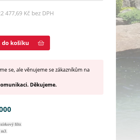
22 477,69 Kč bez DPH
t do košíku
me se, ale věnujeme se zákazníkům na
 komunikaci. Děkujeme.
0000
írkový filtr.
0 m3.