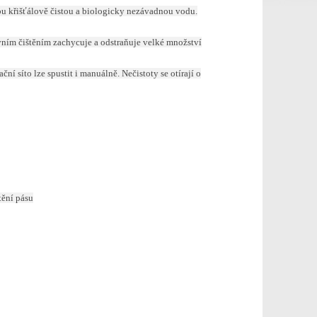
bu křišťálově čistou a biologicky nezávadnou vodu.
vním čištěním zachycuje a odstraňuje velké množství
ční síto lze spustit i manuálně. Nečistoty se otírají o
tění pásu