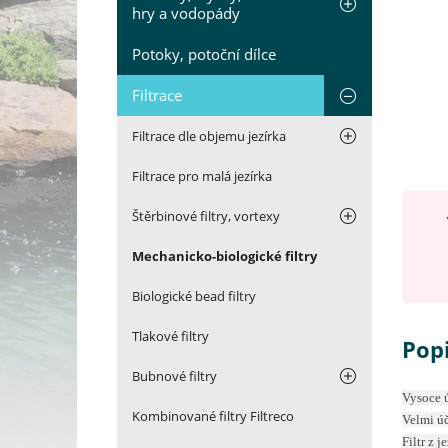
hry a vodopády
Potoky, potoční dílce
Filtrace
Filtrace dle objemu jezírka
Filtrace pro malá jezírka
Štěrbinové filtry, vortexy
Mechanicko-biologické filtry
Biologické bead filtry
Tlakové filtry
Pop
Bubnové filtry
Vysoce ú
Kombinované filtry Filtreco
Velmi úč
Filtr z 