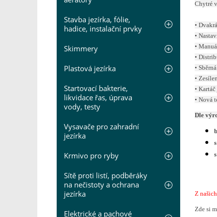
Chytré 
Stavba jezírka, fólie,
• Dvakrá
hadice, instalační prvky
• Nastav
• Manuál
Skimmery
• Distri
Plastová jezírka
• Sběrn
• Zesílen
Startovací bakterie,
• Kartáč
likvidace řas, úprava
• Nová t
vody, testy
Dle výr
Vysavače pro zahradní
b
jezírka
Krmivo pro ryby
s
Sítě proti listí, podběráky
na nečistoty a ochrana
jezírka
Z našic
Zde si m
Elektrické a pachové