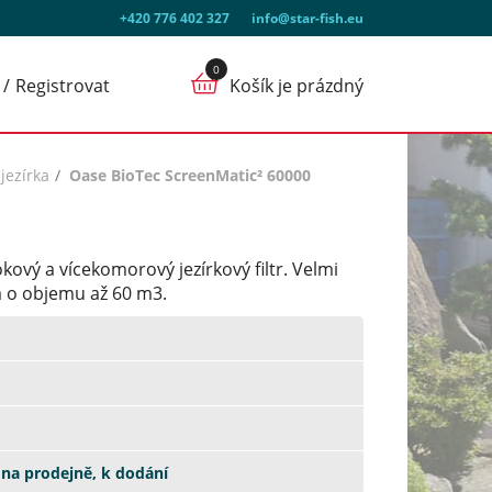
+420 776 402 327
info@star-fish.eu
Registrovat
Košík je prázdný
 jezírka
Oase BioTec ScreenMatic² 60000
kový a vícekomorový jezírkový filtr. Velmi
a o objemu až 60 m3.
na prodejně, k dodání