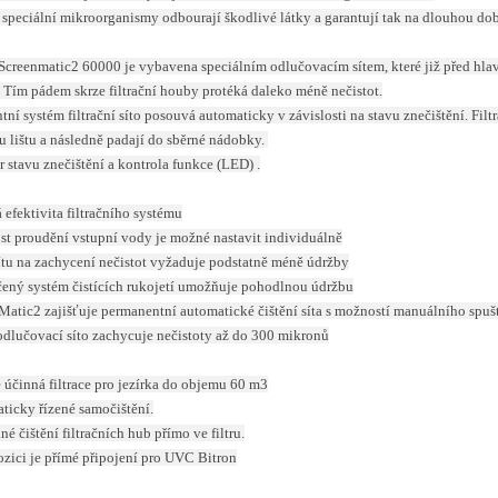
speciální mikroorganismy odbourají škodlivé látky a garantují tak na dlouhou do
 Screenmatic2 60000 je vybavena speciálním odlučovacím sítem, které již před hla
. Tím pádem skrze filtrační houby protéká daleko méně nečistot.
ntní systém filtrační síto posouvá automaticky v závislosti na stavu znečištění. Filtra
lištu a následně padají do sběrné nádobky.
r stavu znečištění a kontrola funkce (LED) .
 efektivita filtračního systému
st proudění vstupní vody je možné nastavit individuálně
ítu na zachycení nečistot vyžaduje podstatně méně údržby
čený systém čistících rukojetí umožňuje pohodlnou údržbu
Matic2 zajišťuje permanentní automatické čištění síta s možností manuálního spuš
odlučovací síto zachycuje nečistoty až do 300 mikronů
 účinná filtrace pro jezírka do objemu 60 m3
ticky řízené samočištění.
né čištění filtračních hub přímo ve filtru.
ozici je přímé připojení pro UVC Bitron