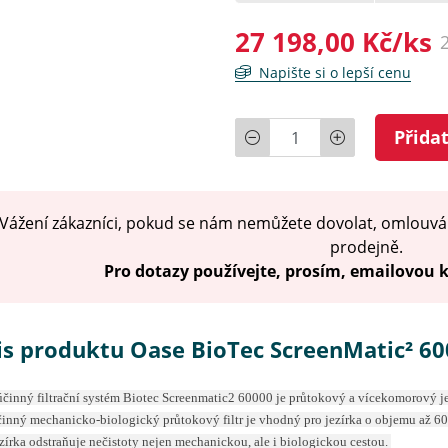
27 198,00 Kč/ks
Napište si o lepší cenu
Počet
Přida
Vážení zákazníci, pokud se nám nemůžete dovolat, omlouvá
prodejně.
Pro dotazy používejte, prosím, emailovou
is produktu Oase BioTec ScreenMatic² 6
činný filtrační systém Biotec Screenmatic2 60000 je průtokový a vícekomorový jez
inný mechanicko-biologický průtokový filtr je vhodný pro jezírka o objemu až 6
jezírka odstraňuje nečistoty nejen mechanickou, ale i biologickou cestou.