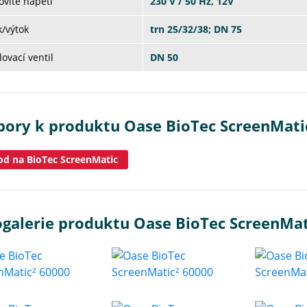
vité napětí
230 V / 50 Hz, 12V
/výtok
trn 25/32/38; DN 75
ovací ventil
DN 50
bory k produktu Oase BioTec ScreenMati
d na BioTec ScreenMatic
ogalerie produktu Oase BioTec ScreenMat