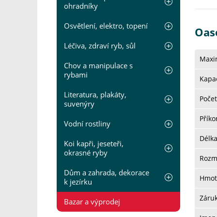
ohradníky
Osvětlení, elektro, topení
Oas
Léčiva, zdraví ryb, sůl
Maxi
Chov a manipulace s
rybami
Kapac
Literatura, plakáty,
Počet
suvenýry
Přík
Vodní rostliny
Délk
Koi kapři, jeseteři,
okrasné ryby
Rozm
Dům a zahrada, dekorace
Hmot
k jezírku
Záru
Bazar a výprodej