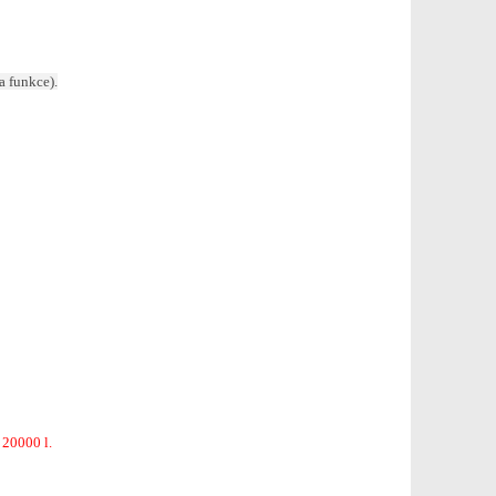
a funkce).
 20000 l.