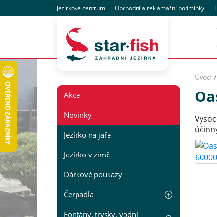
Jezírkové centrum
Obchodní
a reklamační
podmínky
D
Úvod
Oa
Akce
Novinky
Vysoce
účinný
Jezírko na jaře
Jezírko v zimě
Dárkové poukazy
Čerpadla
Fontány, trysky, vodní