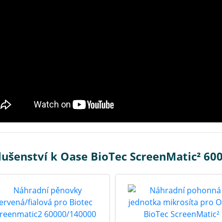
lušenství k Oase BioTec ScreenMatic² 60