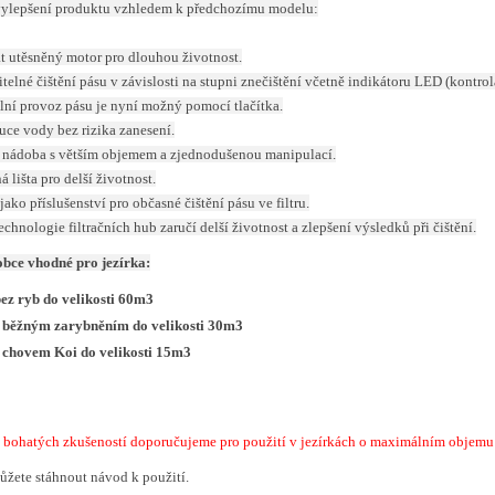
vylepšení produktu vzhledem k předchozímu modelu:
t utěsněný motor pro dlouhou životnost.
itelné čištění pásu v závislosti na stupni znečištění včetně indikátoru LED (kontrol
ní provoz pásu je nyní možný pomocí tlačítka.
buce vody bez rizika zanesení.
á nádoba s větším objemem a zjednodušenou manipulací.
á lišta pro delší životnost.
 jako příslušenství pro občasné čištění pásu ve filtru.
echnologie filtračních hub zaručí delší životnost a zlepšení výsledků při čištění.
obce vhodné pro jezírka:
ez ryb do velikosti 60m3
s běžným zarybněním do velikosti 30m3
 chovem Koi do velikosti 15m3
h bohatých zkušeností doporučujeme pro použití v jezírkách o maximálním objemu
ůžete stáhnout návod k použití.