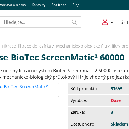
oprava a platba
Kontakty
Realizace
Blog
Hledat
Přihlásit
Filtrace, filtrace do jezírka
Mechanicko-biologické filtry, filtry pro
se BioTec ScreenMatic² 60000
 účinný filtrační systém Biotec Screenmatic2 60000 je průto
 mechanicko-biologický průtokový filtr je vhodný pro jezírk
Kód produktu:
57695
Výrobce:
Oase
Záruka:
3
Dostupnost:
Skladem 