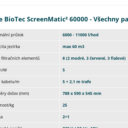
e BioTec ScreenMatic² 60000 - Všechny p
mální průtok
6000 - 11000 l/hod
ita jezírka
max 60 m3
 filtračních elementů
8 (2 modré, 3 červené, 3 fialové)
on/W
5
a kabelu/m
5 + 2,1 m trafo
ěry dxšxv (mm)
788 x 590 x 545 mm
nost/kg
25
ka
2+1