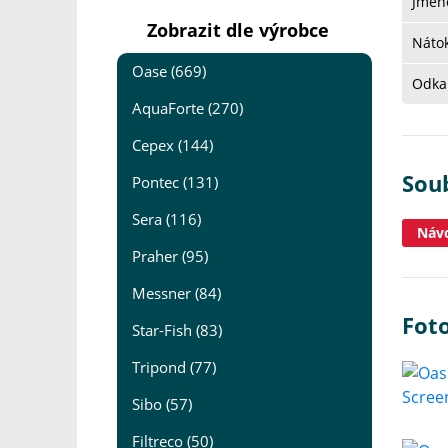
Jmeno
Zobrazit dle výrobce
Nátok
Oase (669)
Odkal
AquaForte (270)
Cepex (144)
Sou
Pontec (131)
Sera (116)
Návo
Praher (95)
Messner (84)
Fot
Star-Fish (83)
Tripond (77)
Sibo (57)
Filtreco (50)