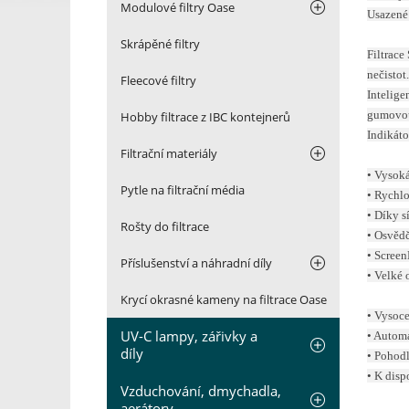
Modulové filtry Oase
Usazené 
Skrápěné filtry
Filtrace
nečistot
Fleecové filtry
Intelige
gumovou 
Hobby filtrace z IBC kontejnerů
Indikáto
Filtrační materiály
• Vysoká
Pytle na filtrační média
• Rychlo
• Díky s
Rošty do filtrace
• Osvěd
• Screen
Příslušenství a náhradní díly
• Velké 
Krycí okrasné kameny na filtrace Oase
• Vysoce
UV-C lampy, zářivky a
• Automa
díly
• Pohodl
• K disp
Vzduchování, dmychadla,
aerátory