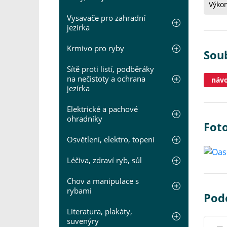
Výkon
Vysavače pro zahradní
jezírka
Krmivo pro ryby
Sou
Sítě proti listí, podběráky
na nečistoty a ochrana
náv
jezírka
Elektrické a pachové
ohradníky
Fot
Osvětlení, elektro, topení
Léčiva, zdraví ryb, sůl
Chov a manipulace s
rybami
Pod
Literatura, plakáty,
suvenýry