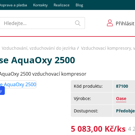
oprava a platba
Kontakty
Realizace
Blog
Hledat
Přihlásit
Vzduchování, vzduchování do jezírka
Vzduchovací kompresory, 
se AquaOxy 2500
AquaOxy 2500 vzduchovací kompresor
Kód produktu:
87100
y
Výrobce:
Oase
Dostupnost:
Předobj
5 083,00 Kč/ks
4 