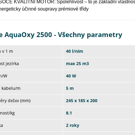
OCE KVALITNÍ MOTOR: Spolehlivost – to je základní vlastnost 
nergeticky účinné soupravy prémiové třídy
e AquaOxy 2500 - Všechny parametry
 v 1 m
40 l/nim
ost jezírka
max 25 m3
on/W
40 W
a kabelu/m
5 m
ěry dxšxv (mm)
245 x 185 x 200
nost/kg
8.1
ka
2 roky