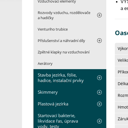
Vzduchovací elementy
VYS
a e
Rozvody vzduchu, rozdělovače
a hadičky
Venturiho trubice
Oas
Příslušenství a náhradní díly
Výkon
Zpětné klapky na vzduchování
Velik
Aerátory
Přík
Stavba jezírka, fólie,
hadice, instalační prvky
Délk
Skimmery
Rozm
Plastová jezírka
Hmot
Startovací bakterie,
Záru
likvidace řas, úprava
vody, testy