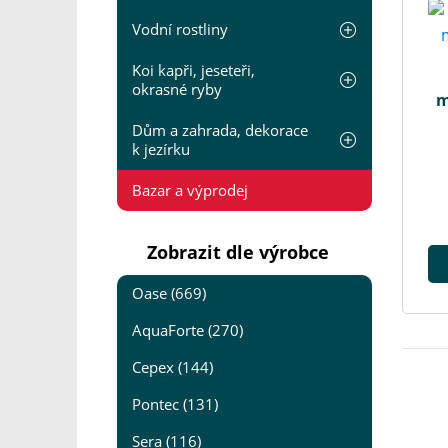
Vodní rostliny
Koi kapři, jeseteři,
okrasné ryby
m
Dům a zahrada, dekorace
k jezírku
Bazar a výprodej
Zobrazit dle výrobce
Oase (669)
AquaForte (270)
Cepex (144)
Pontec (131)
Sera (116)