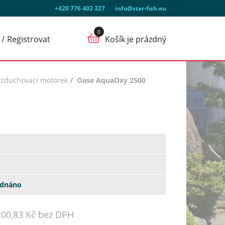
+420 776 402 327
info@star-fish.eu
Registrovat
Košík je prázdný
vzduchovací motorek
Oase AquaOxy 2500
ednáno
200,83 Kč bez DPH