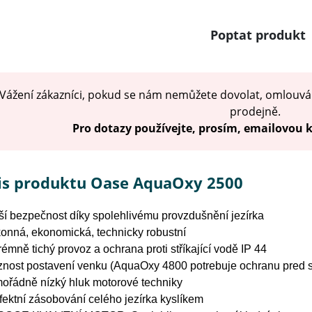
Poptat produkt
Vážení zákazníci, pokud se nám nemůžete dovolat, omlouvá
prodejně.
Pro dotazy používejte, prosím, emailovou
is produktu Oase AquaOxy 2500
ší bezpečnost díky spolehlivému provzdušnění jezírka
onná, ekonomická, technicky robustní
rémně tichý provoz a ochrana proti stříkající vodě IP 44
nost postavení venku (AquaOxy 4800 potrebuje ochranu pred st
ořádně nízký hluk motorové techniky
fektní zásobování celého jezírka kyslíkem