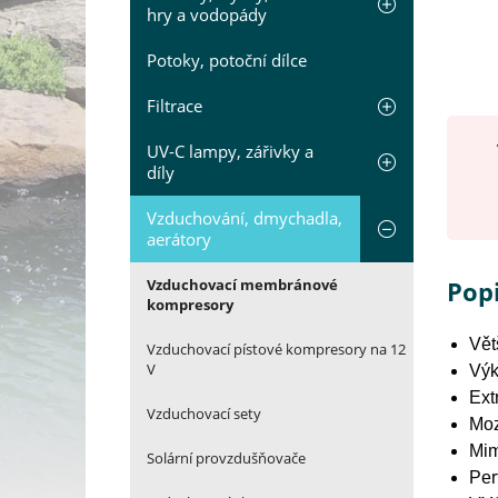
hry a vodopády
Potoky, potoční dílce
Filtrace
UV-C lampy, zářivky a
díly
Vzduchování, dmychadla,
aerátory
Vzduchovací membránové
Pop
kompresory
Vět
Vzduchovací pístové kompresory na 12
V
Výk
Ext
Vzduchovací sety
Moz
Mim
Solární provzdušňovače
Per