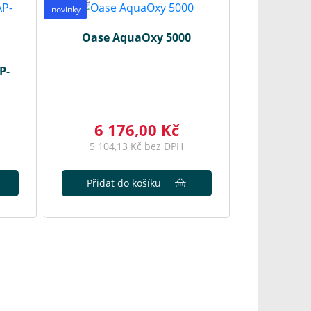
novinky
Oase AquaOxy 5000
P-
6 176,00 Kč
5 104,13 Kč bez DPH
Přidat do košíku