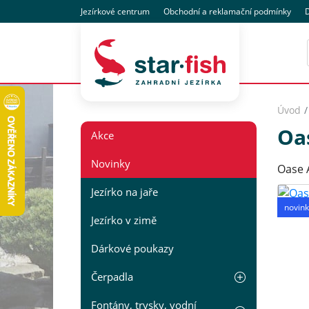
Jezírkové centrum
Obchodní
a reklamační
podmínky
D
Úvod
Oa
Akce
Novinky
Oase 
Jezírko na jaře
novink
Jezírko v zimě
Dárkové poukazy
Čerpadla
Fontány, trysky, vodní