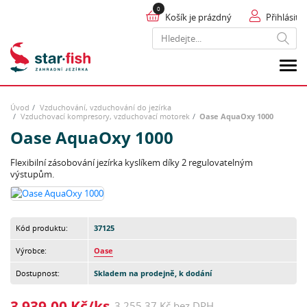
Košík je prázdný
Přihlásit
Hledat
Úvod
Vzduchování, vzduchování do jezírka
Vzduchovací kompresory, vzduchovací motorek
Oase AquaOxy 1000
Oase AquaOxy 1000
Flexibilní zásobování jezírka kyslíkem díky 2 regulovatelným
výstupům.
Kód produktu:
37125
Výrobce:
Oase
Dostupnost:
Skladem na prodejně, k dodání
3 939,00 Kč/ks
3 255,37 Kč bez DPH