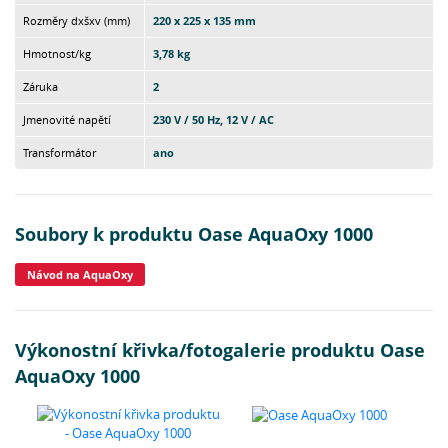
Rozměry dxšxv (mm)
220 x 225 x 135 mm
Hmotnost/kg
3,78 kg
Záruka
2
Jmenovité napětí
230 V / 50 Hz, 12 V / AC
Transformátor
ano
Soubory k produktu Oase AquaOxy 1000
Návod na AquaOxy
Výkonostní křivka/fotogalerie produktu Oase
AquaOxy 1000