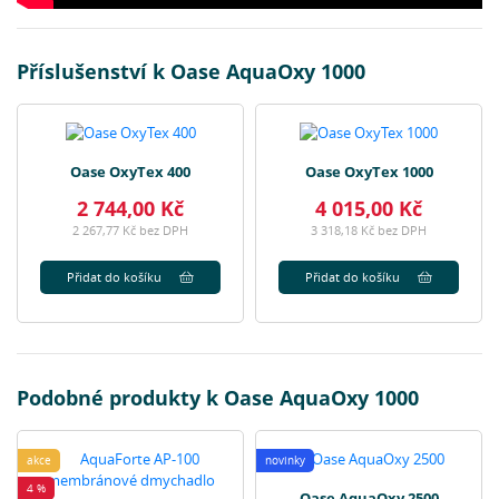
Příslušenství k Oase AquaOxy 1000
Oase OxyTex 400
Oase OxyTex 1000
2 744,00 Kč
4 015,00 Kč
2 267,77 Kč bez DPH
3 318,18 Kč bez DPH
Přidat do košíku
Přidat do košíku
Podobné produkty k Oase AquaOxy 1000
akce
novinky
4 %
Oase AquaOxy 2500