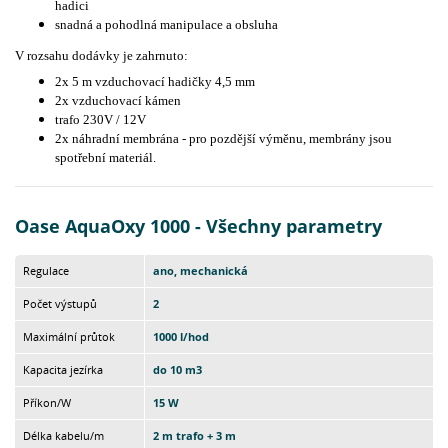
hadici
snadná a pohodlná manipulace a obsluha
V rozsahu dodávky je zahrnuto:
2x 5 m vzduchovací hadičky 4,5 mm
2x vzduchovací kámen
trafo 230V / 12V
2x náhradní membrána - pro pozdější výměnu, membrány jsou
spotřební materiál.
Oase AquaOxy 1000 - Všechny parametry
Regulace
ano, mechanická
Počet výstupů
2
Maximální průtok
1000 l/hod
Kapacita jezírka
do 10 m3
Příkon/W
15 W
Délka kabelu/m
2 m trafo + 3 m