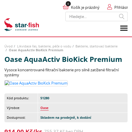
Košík je prázdný
Přihlásit
Hledat
Úvod
Likvidace řas, bakterie, péče o vodu
Bakterie, startovací bakterie
Oase AquaActiv BioKick Premium
Oase AquaActiv BioKick Premium
Vysoce koncentrované filtrační bakterie pro silně zatížené filtrační
systémy
Kód produktu:
51280
Výrobce:
Oase
Dostupnost:
Skladem na prodejně, k dodání
914,00 Kč/ks
755,37 Kč bez DPH