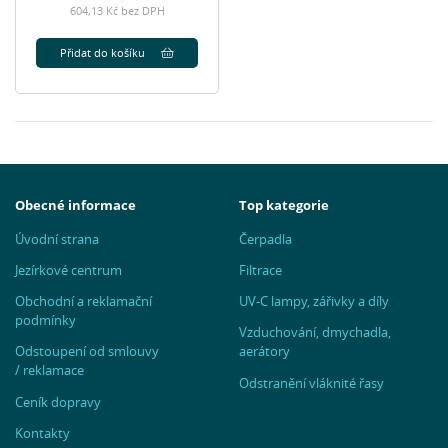
604,13 Kč bez DPH
Přidat do košíku
Obecné informace
Top kategorie
Úvodní strana
Čerpadla
Jezírkové centrum
Filtrace
Obchodní a reklamační
UV-C lampy, zářivky a díly
podmínky
Vzduchování, dmychadla,
Odstoupení od smlouvy
aerátory
/ reklamace
Odstranění vláknité řasy
Ceník dopravy
Kontakty