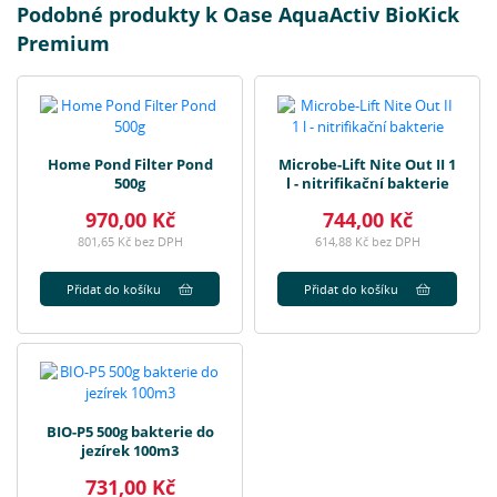
Podobné produkty k Oase AquaActiv BioKick
Premium
Home Pond Filter Pond
Microbe-Lift Nite Out II 1
500g
l - nitrifikační bakterie
970,00 Kč
744,00 Kč
801,65 Kč bez DPH
614,88 Kč bez DPH
Přidat do košíku
Přidat do košíku
BIO-P5 500g bakterie do
jezírek 100m3
731,00 Kč