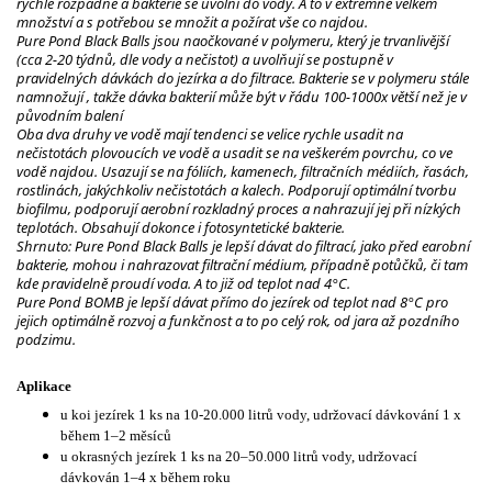
rychle rozpadne a bakterie se uvolní do vody. A to v extrémně velkém
množství a s potřebou se množit a požírat vše co najdou.
Pure Pond Black Balls jsou naočkované v polymeru, který je trvanlivější
(cca 2-20 týdnů, dle vody a nečistot) a uvolňují se postupně v
pravidelných dávkách do jezírka a do filtrace. Bakterie se v polymeru stále
namnožují , takže dávka bakterií může být v řádu 100-1000x větší než je v
původním balení
Oba dva druhy ve vodě mají tendenci se velice rychle usadit na
nečistotách plovoucích ve vodě a usadit se na veškerém povrchu, co ve
vodě najdou. Usazují se na fóliích, kamenech, filtračních médiích, řasách,
rostlinách, jakýchkoliv nečistotách a kalech. Podporují optimální tvorbu
biofilmu, podporují aerobní rozkladný proces a nahrazují jej při nízkých
teplotách. Obsahují dokonce i fotosyntetické bakterie.
Shrnuto: Pure Pond Black Balls je lepší dávat do filtrací, jako před earobní
bakterie, mohou i nahrazovat filtrační médium, případně potůčků, či tam
kde pravidelně proudí voda. A to již od teplot nad 4°C.
Pure Pond BOMB je lepší dávat přímo do jezírek od teplot nad 8°C pro
jejich optimálně rozvoj a funkčnost a to po celý rok, od jara až pozdního
podzimu.
Aplikace
u koi jezírek 1 ks na 10-20.000 litrů vody, udržovací dávkování 1 x
během 1–2 měsíců
u okrasných jezírek 1 ks na 20–50.000 litrů vody, udržovací
dávkován 1–4 x během roku