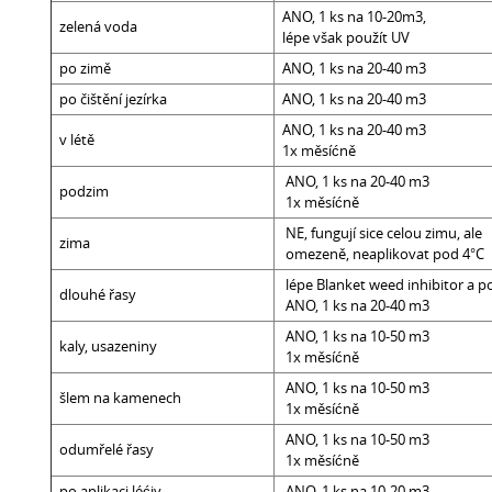
ANO, 1 ks na 10-20m3,
zelená voda
lépe však použít UV
po zimě
ANO, 1 ks na 20-40 m3
po čištění jezírka
ANO, 1 ks na 20-40 m3
ANO, 1 ks na 20-40 m3
v létě
1x měsíćně
ANO, 1 ks na 20-40 m3
podzim
1x měsíćně
NE, fungují sice celou zimu, ale
zima
omezeně, neaplikovat pod 4°C
lépe Blanket weed inhibitor a p
dlouhé řasy
ANO, 1 ks na 20-40 m3
ANO, 1 ks na 10-50 m3
kaly, usazeniny
1x měsíćně
ANO, 1 ks na 10-50 m3
šlem na kamenech
1x měsíćně
ANO, 1 ks na 10-50 m3
odumřelé řasy
1x měsíćně
po aplikaci léćiv
ANO, 1 ks na 10-20 m3