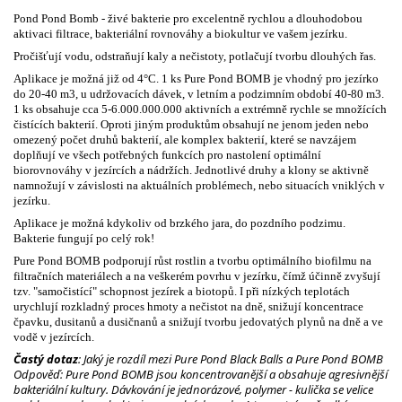
Pond Pond Bomb - živé bakterie pro excelentně rychlou a dlouhodobou
aktivaci filtrace, bakteriální rovnováhy a biokultur ve vašem jezírku.
Pročišťují vodu, odstraňují kaly a nečistoty, potlačují tvorbu dlouhých řas.
Aplikace je možná již od 4°C. 1 ks Pure Pond BOMB je vhodný pro jezírko
do 20-40 m3, u udržovacích dávek, v letním a podzimním období 40-80 m3.
1 ks obsahuje cca 5-6.000.000.000 aktivních a extrémně rychle se množících
čistících bakterií. Oproti jiným produktům obsahují ne jenom jeden nebo
omezený počet druhů bakterií, ale komplex bakterií, které se navzájem
doplňují ve všech potřebných funkcích pro nastolení optimální
biorovnováhy v jezírcích a nádržích. Jednotlivé druhy a klony se aktivně
namnožují v závislosti na aktuálních problémech, nebo situacích vniklých v
jezírku.
Aplikace je možná kdykoliv od brzkého jara, do pozdního podzimu.
Bakterie fungují po celý rok!
Pure Pond BOMB podporují růst rostlin a tvorbu optimálního biofilmu na
filtračních materiálech a na veškerém povrhu v jezírku, čímž účinně zvyšují
tzv. "samočistící" schopnost jezírek a biotopů. I při nízkých teplotách
urychlují rozkladný proces hmoty a nečistot na dně, snižují koncentrace
čpavku, dusitanů a dusičnanů a snižují tvorbu jedovatých plynů na dně a ve
vodě v jezírcích.
Častý dotaz
: Jaký je rozdíl mezi Pure Pond Black Balls a Pure Pond BOMB
Odpověď: Pure Pond BOMB jsou koncentrovanější a obsahuje agresivnější
bakteriální kultury. Dávkování je jednorázové, polymer - kulička se velice