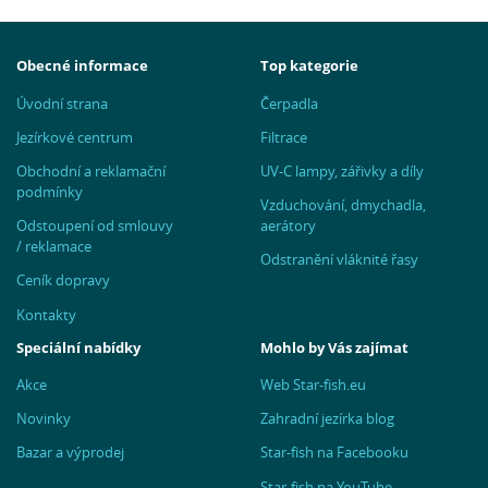
Obecné informace
Top kategorie
Úvodní strana
Čerpadla
Jezírkové centrum
Filtrace
Obchodní a reklamační
UV-C lampy, zářivky a díly
podmínky
Vzduchování, dmychadla,
Odstoupení od smlouvy
aerátory
/ reklamace
Odstranění vláknité řasy
Ceník dopravy
Kontakty
Speciální nabídky
Mohlo by Vás zajímat
Akce
Web Star-fish.eu
Novinky
Zahradní jezírka blog
Bazar a výprodej
Star-fish na Facebooku
Star-fish na YouTube