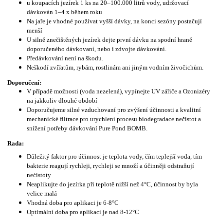
u koupacích jezírek 1 ks na 20–100.000 litrů vody, udržovací
dávkován 1–4 x během roku
Na jaře je vhodné používat vyšší dávky, na konci sezóny postačují
menší
U silně znečištěných jezírek dejte první dávku na spodní hraně
doporučeného dávkovaní, nebo i zdvojte dávkování.
Předávkování není na škodu.
Neškodí zvířatům, rybám, rostlinám ani jiným vodním živočichům.
Doporučení:
V případě možnosti (voda nezelená), vypínejte UV zářiče a Ozonizéry
na jakkoliv dlouhé období
Doporučujeme silné vzduchovaní pro zvýšení účinnosti a kvalitní
mechanické filtrace pro urychlení procesu biodegradace nečistot a
snížení potřeby dávkování Pure Pond BOMB.
Rada:
Důležitý faktor pro účinnost je teplota vody, čím teplejší voda, tím
bakterie reagují rychleji, rychleji se množí a účinněji odstraňují
nećistoty
Neaplikujte do jezírka při teplotě nižší než 4°C, účinnost by byla
velice malá
Vhodná doba pro aplikaci je 6-8°C
Optimální doba pro aplikaci je nad 8-12°C