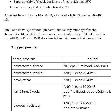
Super a rychlý výsledek dosáhnete pŕi teplotách nad 16°C
Excelentní výsledek dosáhnete nad 20°C
Dodávaná balení: 1ks na 10 - 80 m3, 2 ks na 20 - 160 m3, 5 ks na 50 - 400
m3.
Pure Pond BOMB je přírodní preparát, jako takový může být různého
zbarvení i velikosti. Nic z toho nemá vliv na kvalitu, stejně tak jako rozbitá,
rozpadlá Pure Pond BOMB si zachovává stejné vlastnosti jako nerozbitá.
Tipy pro použití:
dotaz, problém
použití
nastartování filtrace
NE, lépe Pure Pond Black Balls
nastartování jezírka
ANO, 1 ks na 20-40m3
nové jezírko
ANO, 1 ks na 20-40m3
ANO, 1 ks na 10-20m3
kalná hnědá voda
doplňte filtraci, doporučujeme 
POD
ANO, 1 ks na 10-50m3
plovoucí nećistoty
doplňte skimmer