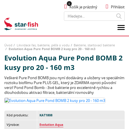
Košík je prázdný
Přihlásit
Hledat
Úvod
Likvidace řas, bakterie, péče o vodu
Bakterie, startovací bakterie
Evolution Aqua Pure Pond BOMB 2 kusy pro 20 - 160 m3
Evolution Aqua Pure Pond BOMB 2
kusy pro 20 - 160 m3
Veškeré Pure Pond BOMB jsou nyní dodávány a uloženy ve speciálním
roztoku biofilmu Pure PLUS GEL, který je ZDARMA oproti původní
verzi! Pond Pond Bomb - živé bakterie pro excelentně rychlou a
dlouhodobou aktivaci filtrace, bakteriální rovnováhy
Kód produktu:
KAT1808
Výrobce:
Evolution Aqua