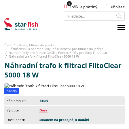
Košík je prázdný
Přihlásit
Hledat
Úvod
Filtrace, filtrace do jezírka
Příslušenství a náhradní díly, příslušenství pro filtrace do jezírka
Náhradní díly pro filtrace OASE a Pontec
Díly pro filtry FiltoClear
Náhradní trafo k filtraci FiltoClear 5000 18 W
Náhradní trafo k filtraci FiltoClear
5000 18 W
novinky
Kód produktu:
74369
Výrobce:
Oase
Dostupnost:
Skladem na prodejně, k dodání