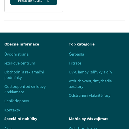
Přidat do košíku
Obecné informace
Top kategorie
Úvodní strana
Čerpadla
Jezírkové centrum
Filtrace
Obchodní a reklamační
UV-C lampy, zářivky a díly
podmínky
Vzduchování, dmychadla,
Odstoupení od smlouvy
aerátory
/ reklamace
Odstranění vláknité řasy
Ceník dopravy
Kontakty
Speciální nabídky
Mohlo by Vás zajímat
Akce
Web Star-fish.eu