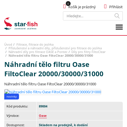
Košík je prázdný
Přihlásit
Hledat
Úvod
Filtrace, filtrace do jezírka
Příslušenství a náhradní díly, příslušenství pro filtrace do jezírka
Náhradní díly pro filtrace OASE a Pontec
Díly pro filtry FiltoClear
Náhradní tělo filtru Oase FiltoClear 20000/30000/31000
Náhradní tělo filtru Oase
FiltoClear 20000/30000/31000
Náhradní tělo filtru Oase FiltoClear 20000/30000/31000
novinky
Kód produktu:
89004
Výrobce:
Oase
Dostupnost:
Skladem na prodejně, k dodání