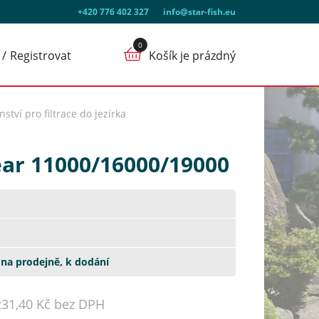
+420 776 402 327
info@star-fish.eu
Registrovat
Košík je prázdný
ství pro filtrace do jezírka
lear 11000/16000/19000
na prodejně, k dodání
231,40 Kč bez DPH