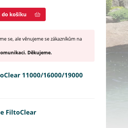
t do košíku
me se, ale věnujeme se zákazníkům na
 komunikaci. Děkujeme.
ltoClear 11000/16000/19000
e FiltoClear