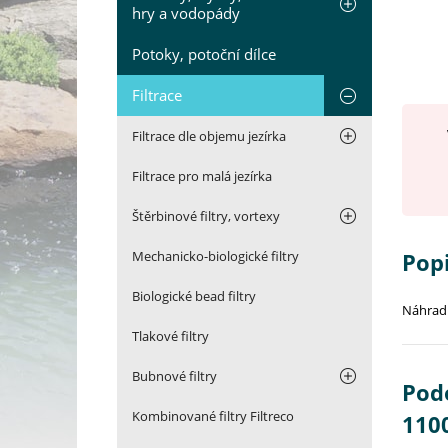
hry a vodopády
Potoky, potoční dílce
Filtrace
Filtrace dle objemu jezírka
Filtrace pro malá jezírka
Štěrbinové filtry, vortexy
Mechanicko-biologické filtry
Popi
Biologické bead filtry
Náhradn
Tlakové filtry
Bubnové filtry
Podo
Kombinované filtry Filtreco
110