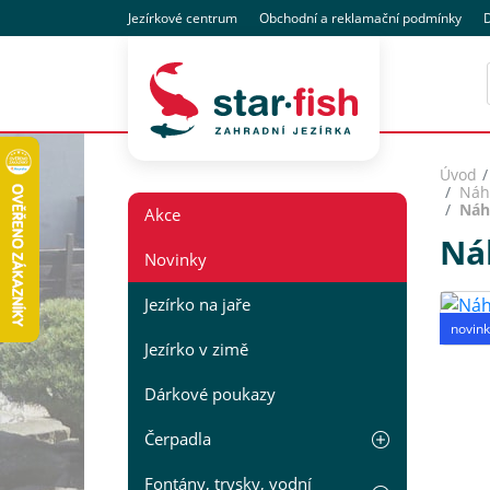
Jezírkové centrum
Obchodní
a reklamační
podmínky
D
Úvod
Náhr
Náhr
Akce
Náh
Novinky
Jezírko na jaře
novink
Jezírko v zimě
Dárkové poukazy
Čerpadla
Fontány, trysky, vodní