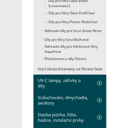
Díly pro filtry Oase Biotec
Screenmatic2
Díly pro filtry Oase ProfiClear
Díly pro filtry Pontec MultiClear
Náhradní díly pro Sicce Green Reset
Díly pro filtry Sera BioActive
Náhradní díly pro štěrbinové filtry
AquaForte
Příslušenství a díly Filtreco
Krycí okrasné kameny na filtrace Oase
UV-C lampy, zářivky a
díly
Vzduchování, dmychadla,
aerátory
Stavba jezírka, fólie,
hadice, instalační prvky