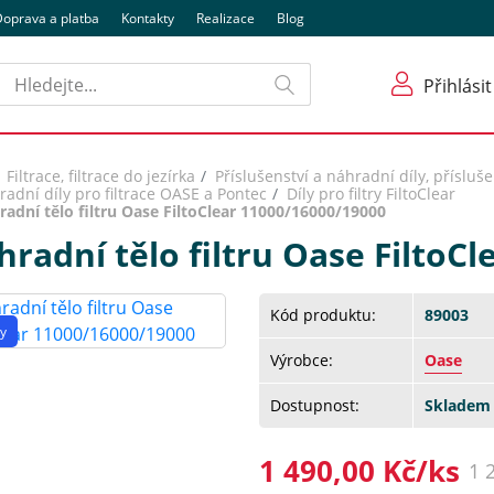
oprava a platba
Kontakty
Realizace
Blog
Hledat
Přihlásit
Filtrace, filtrace do jezírka
Příslušenství a náhradní díly, příslušen
adní díly pro filtrace OASE a Pontec
Díly pro filtry FiltoClear
adní tělo filtru Oase FiltoClear 11000/16000/19000
radní tělo filtru Oase FiltoC
Kód produktu:
89003
y
Výrobce:
Oase
Dostupnost:
Skladem 
1 490,00 Kč/ks
1 