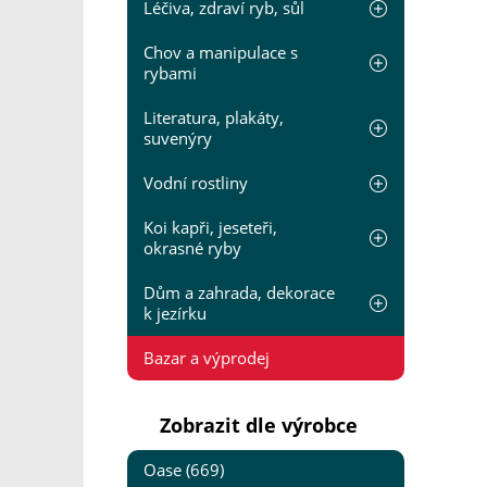
Léčiva, zdraví ryb, sůl
Chov a manipulace s
rybami
Literatura, plakáty,
suvenýry
Vodní rostliny
Koi kapři, jeseteři,
okrasné ryby
Dům a zahrada, dekorace
k jezírku
Bazar a výprodej
Zobrazit dle výrobce
Oase (669)