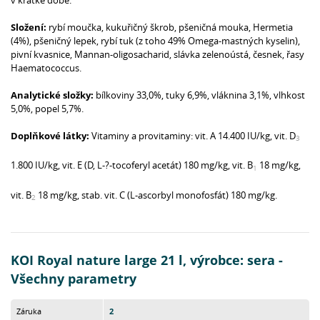
v krátké době.
Složení:
rybí moučka, kukuřičný škrob, pšeničná mouka, Hermetia
(4%), pšeničný lepek, rybí tuk (z toho 49% Omega-mastných kyselin),
pivní kvasnice, Mannan-oligosacharid, slávka zelenoústá, česnek, řasy
Haematococcus.
Analytické složky:
bílkoviny 33,0%, tuky 6,9%, vláknina 3,1%, vlhkost
5,0%, popel 5,7%.
Doplňkové látky:
Vitaminy a provitaminy:
vit. A 14.400 IU/kg, vit. D
3
1.800 IU/kg, vit. E (D, L-
?
-tocoferyl acetát) 180 mg/kg, vit. B
18 mg/kg,
1
vit. B
18 mg/kg, stab. vit. C (L-ascorbyl monofosfát) 180 mg/kg.
2
KOI Royal nature large 21 l, výrobce: sera -
Všechny parametry
Záruka
2