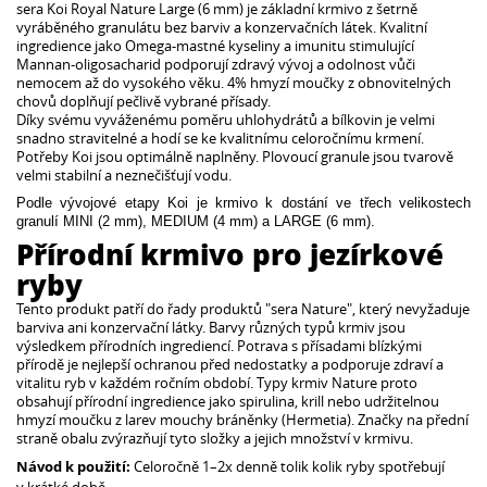
sera Koi Royal Nature Large (6 mm) je základní krmivo z šetrně
vyráběného granulátu bez barviv a konzervačních látek. Kvalitní
ingredience jako Omega-mastné kyseliny a imunitu stimulující
Mannan-oligosacharid podporují zdravý vývoj a odolnost vůči
nemocem až do vysokého věku. 4% hmyzí moučky z obnovitelných
chovů doplňují pečlivě vybrané přísady.
Díky svému vyváženému poměru uhlohydrátů a bílkovin je velmi
snadno stravitelné a hodí se ke kvalitnímu celoročnímu krmení.
Potřeby Koi jsou optimálně naplněny. Plovoucí granule jsou tvarově
velmi stabilní a neznečišťují vodu.
Podle vývojové etapy Koi je krmivo k dostání ve třech velikostech
granulí MINI (2 mm), MEDIUM (4 mm) a LARGE (6 mm).
Přírodní krmivo pro jezírkové
ryby
Tento produkt patří do řady produktů "sera Nature", který nevyžaduje
barviva ani konzervační látky. Barvy různých typů krmiv jsou
výsledkem přírodních ingrediencí. Potrava s přísadami blízkými
přírodě je nejlepší ochranou před nedostatky a podporuje zdraví a
vitalitu ryb v každém ročním období. Typy krmiv Nature proto
obsahují přírodní ingredience jako spirulina, krill nebo udržitelnou
hmyzí moučku z larev mouchy bráněnky (Hermetia). Značky na přední
straně obalu zvýrazňují tyto složky a jejich množství v krmivu.
Návod k použití:
Celoročně 1–2x denně tolik kolik ryby spotřebují