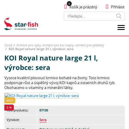
Košík je prázdný
Přihlásit
Hledat
Úvod
Krmivo pro ryby, krmení pro koi kapry, krmení pro jesetery
KOI Royal nature large 21 l, výrobce: sera
KOI Royal nature large 21 l,
výrobce: sera
Vysoce kvalitní plovoucí krmivo bohaté na živiny. Toto krmivo
podporuje růst a úspěšný vývoj KOI kaprů a ostatních druhů ryb.
Obohaceno o vitamíny a minerální látky.
akce
5 %
Kód produktu:
07130
Výrobce:
Sera