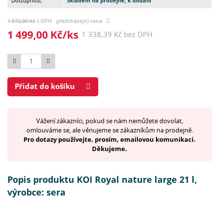
Dostupnost:
Skladem na prodejně, k dodání
1 572,00 Kč
s DPH předcházející cena
1 499,00 Kč/ks
1 338,39 Kč bez DPH
Počet
Přidat do košíku
Vážení zákazníci, pokud se nám nemůžete dovolat,
omlouváme se, ale věnujeme se zákazníkům na prodejně.
Pro dotazy používejte, prosím, emailovou komunikaci.
Děkujeme.
Popis produktu KOI Royal nature large 21 l,
výrobce: sera