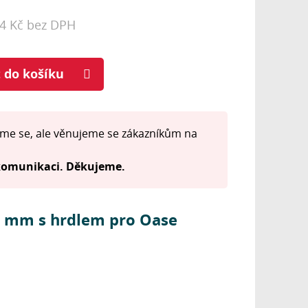
74 Kč bez DPH
t do košíku
me se, ale věnujeme se zákazníkům na
 komunikaci. Děkujeme.
3 mm s hrdlem pro Oase