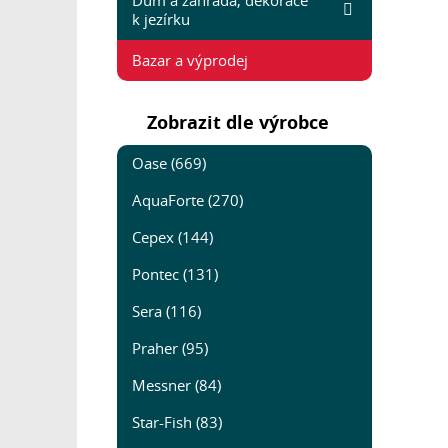
Dům a zahrada, dekorace
k jezírku
Bazar a výprodej
Zobrazit dle výrobce
Oase (669)
AquaForte (270)
Cepex (144)
Pontec (131)
Sera (116)
Praher (95)
Messner (84)
Star-Fish (83)