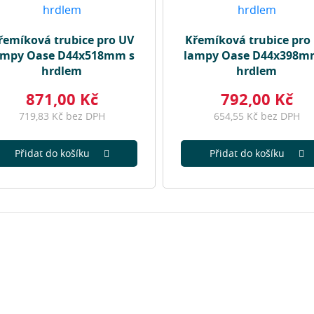
řemíková trubice pro UV
Křemíková trubice pro
ampy Oase D44x518mm s
lampy Oase D44x398m
hrdlem
hrdlem
871,00 Kč
792,00 Kč
719,83 Kč bez DPH
654,55 Kč bez DPH
Přidat do košíku
Přidat do košíku