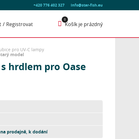
+420 776 402 327
info@star-fish.eu
t
Registrovat
Košík je prázdný
ubice pro UV-C lampy
starý model
 s hrdlem pro Oase
na prodejně, k dodání