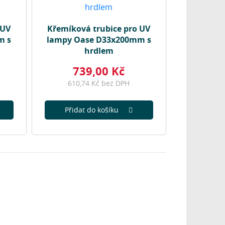
 UV
Křemíková trubice pro UV
m s
lampy Oase D33x200mm s
hrdlem
739,00 Kč
610,74 Kč bez DPH
Přidat do košíku