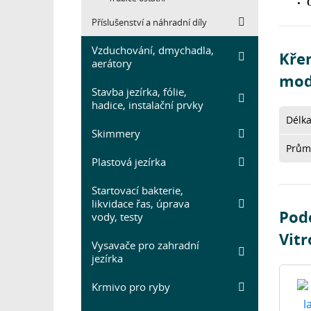
O
Příslušenství a náhradní díly
Vzduchování, dmychadla,
Křem
aerátory
mod
Stavba jezírka, fólie,
hadice, instalační prvky
Délk
Skimmery
Prům
Plastová jezírka
Startovací bakterie,
likvidace řas, úprava
Pod
vody, testy
Vitr
Vysavače pro zahradní
jezírka
Krmivo pro ryby