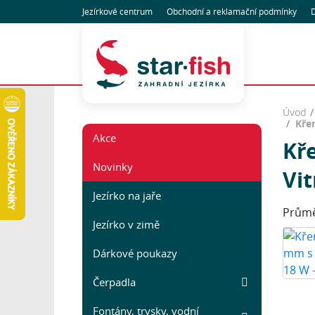
Jezírkové centrum
Obchodní
a reklamační
podmínky
D
Úvod
Kře
Akce
Kř
Novinky
Vit
Jezírko na jaře
Průmě
Jezírko v zimě
Dárkové poukazy
Čerpadla
Fontány, trysky, vodní