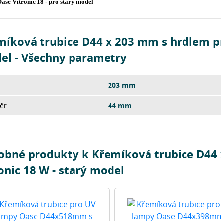
ase Vitronic 18 - pro starý model
íková trubice D44 x 203 mm s hrdlem pro
el - Všechny parametry
a
203 mm
ěr
44 mm
obné produkty k Křemíková trubice D44
onic 18 W - starý model