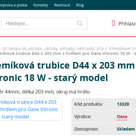
oprava a platba
Kontakty
Realizace
Blog
Hledat
Přihlási
UV lampy do jezírka, zářivky, výbojky, náhradní díly
Křemíkové tr
míková trubice D44 x 203 mm s hrdlem pro Oase Vitronic 18 W - 
emíková trubice D44 x 203 mm
ronic 18 W - starý model
r 44mm, délka 203 mm, okraj má hrdlo.
Kód produktu:
13329
Výrobce:
Oase
Dostupnost:
Skladem 