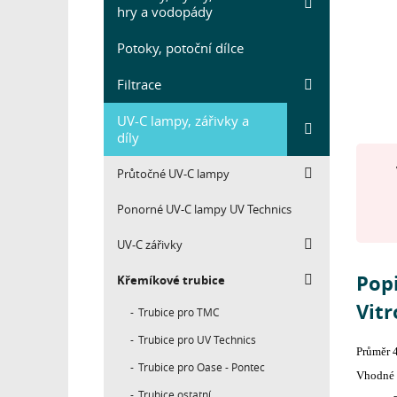
hry a vodopády
Potoky, potoční dílce
Filtrace
UV-C lampy, zářivky a
díly
Průtočné UV-C lampy
Ponorné UV-C lampy UV Technics
UV-C zářivky
Pop
Křemíkové trubice
Vitr
Trubice pro TMC
Trubice pro UV Technics
Průměr 
Trubice pro Oase - Pontec
Vhodné p
Trubice ostatní