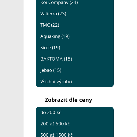
Koi Company (24)
Valterra (23)
TMC (22)
Aquaking (19)
Sicce (19)
BAKTOMA (15)
Jebao (15)
Všichni výrobci
Zobrazit dle ceny
do 200 kč
200 až 500 kč
500 až 1500 kč