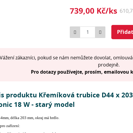
739,00 Kč/ks
610,
Počet
Přida
Vážení zákazníci, pokud se nám nemůžete dovolat, omlouvá
prodejně.
Pro dotazy používejte, prosím, emailovou
is produktu Křemíková trubice D44 x 20
onic 18 W - starý model
44mm, délka 203 mm, okraj má hrdlo.
ro zařízení: