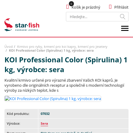
Košík je prázdný
Přihlásit
Hledat
Úvod
Krmivo pro ryby, krmení pro koi kapry, krmení pro jesetery
KOI Professional Color (Spirulina) 1 kg, výrobce: sera
KOI Professional Color (Spirulina) 1
kg, výrobce: sera
Kvalitní krmivo určené pro výrazné zbarvení Vašich KOI kaprů. Je
vyrobeno dle originálních receptur a společně s moderní technologií
výroby za nízkých teplot, kde s
Kód produktu:
07032
Výrobce:
Sera