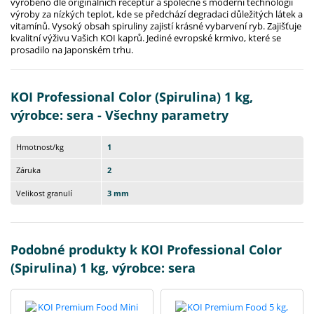
vyrobeno dle originálních receptur a společně s moderní technologií
výroby za nízkých teplot, kde se předchází degradaci důležitých látek a
vitamínů. Vysoký obsah spiruliny zajistí krásné vybarvení ryb. Zajišťuje
kvalitní výživu Vašich KOI kaprů. Jediné evropské krmivo, které se
prosadilo na Japonském trhu.
KOI Professional Color (Spirulina) 1 kg,
výrobce: sera - Všechny parametry
Hmotnost/kg
1
Záruka
2
Velikost granulí
3 mm
Podobné produkty k KOI Professional Color
(Spirulina) 1 kg, výrobce: sera