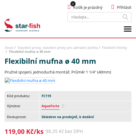
Košík je prázdný
Přihlásit
Hledat
Úvod
Stavební prvky, stavební prvky pro zahradní jezírka
Flexibilní fitinky
Flexibilní mufna ø 40 mm
Flexibilní mufna ø 40 mm
Pružné spojení, jednoduchá montáž. Průměr 1 1/4" (40mm)
Kód produktu:
FC119
Výrobce:
AquaForte
Dostupnost:
Skladem na prodejně, k dodání
119,00 Kč/ks
98,35 Kč bez DPH