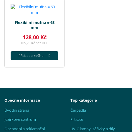
Flexibilní mufna ø 63
mm
128,00 Kč
105,79 Kč bez DPH
Přidat do košíku
Obecné informace
Top kategorie
Úvodní strana
Čerpadla
Jezírkové centrum
Filtrace
Obchodní a reklamační
UV-C lampy, zářivky a díly