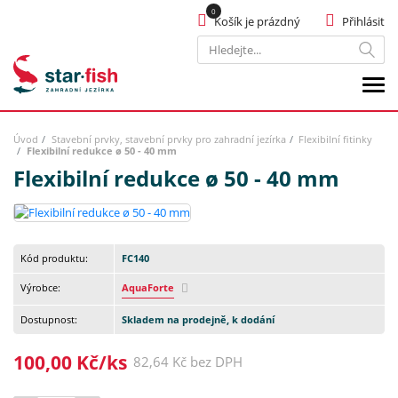
Košík je prázdný
Přihlásit
Hledat
Úvod
Stavební prvky, stavební prvky pro zahradní jezírka
Flexibilní fitinky
Flexibilní redukce ø 50 - 40 mm
Flexibilní redukce ø 50 - 40 mm
Kód produktu:
FC140
Výrobce:
AquaForte
Dostupnost:
Skladem na prodejně, k dodání
100,00 Kč/ks
82,64 Kč bez DPH