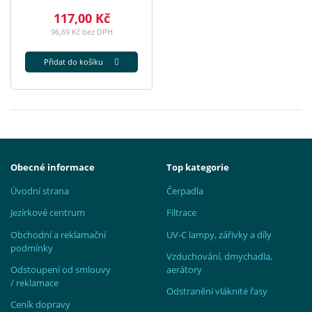
117,00 Kč
96,69 Kč bez DPH
Přidat do košíku
Obecné informace
Top kategorie
Úvodní strana
Čerpadla
Jezírkové centrum
Filtrace
Obchodní a reklamační
UV-C lampy, zářivky a díly
podmínky
Vzduchování, dmychadla,
Odstoupení od smlouvy
aerátory
/ reklamace
Odstranění vláknité řasy
Ceník dopravy