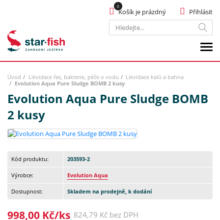
Košík je prázdný
Přihlásit
Hledat
Úvod
Likvidace řas, bakterie, péče o vodu
Likvidace kalů a bahna
Evolution Aqua Pure Sludge BOMB 2 kusy
Evolution Aqua Pure Sludge BOMB
2 kusy
Kód produktu:
203593-2
Výrobce:
Evolution Aqua
Dostupnost:
Skladem na prodejně, k dodání
998,00 Kč/ks
824,79 Kč bez DPH