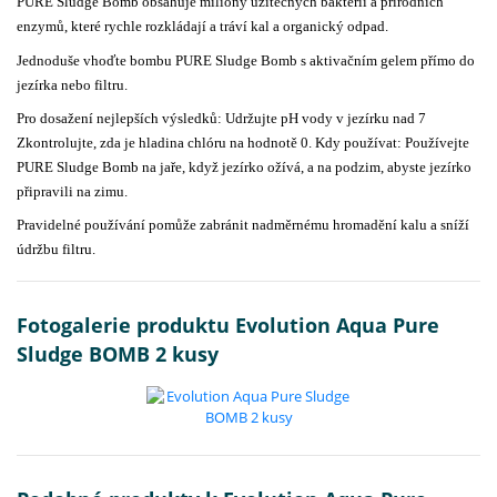
PURE Sludge Bomb obsahuje miliony užitečných bakterií a přírodních
enzymů, které rychle rozkládají a tráví kal a organický odpad.
Jednoduše vhoďte bombu PURE Sludge Bomb s aktivačním gelem přímo do
jezírka nebo filtru.
Pro dosažení nejlepších výsledků: Udržujte pH vody v jezírku nad 7
Zkontrolujte, zda je hladina chlóru na hodnotě 0. Kdy používat: Používejte
PURE Sludge Bomb na jaře, když jezírko ožívá, a na podzim, abyste jezírko
připravili na zimu.
Pravidelné používání pomůže zabránit nadměrnému hromadění kalu a sníží
údržbu filtru.
Fotogalerie produktu Evolution Aqua Pure
Sludge BOMB 2 kusy