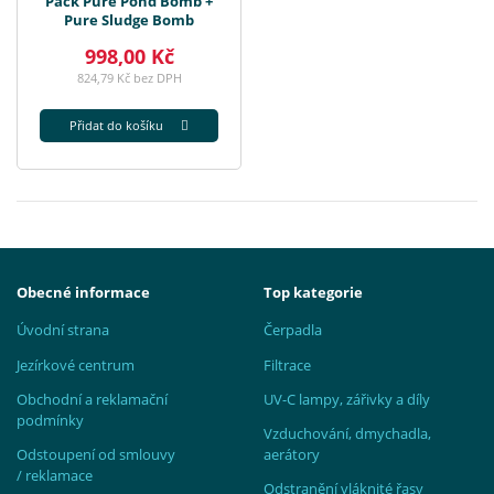
Pack Pure Pond Bomb +
Pure Sludge Bomb
998,00 Kč
824,79 Kč bez DPH
Přidat do košíku
Obecné informace
Top kategorie
Úvodní strana
Čerpadla
Jezírkové centrum
Filtrace
Obchodní a reklamační
UV-C lampy, zářivky a díly
podmínky
Vzduchování, dmychadla,
Odstoupení od smlouvy
aerátory
/ reklamace
Odstranění vláknité řasy