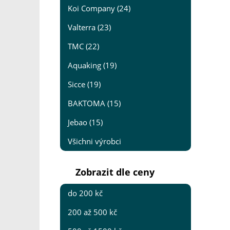
Koi Company (24)
Valterra (23)
TMC (22)
Aquaking (19)
Sicce (19)
BAKTOMA (15)
Jebao (15)
Všichni výrobci
Zobrazit dle ceny
do 200 kč
200 až 500 kč