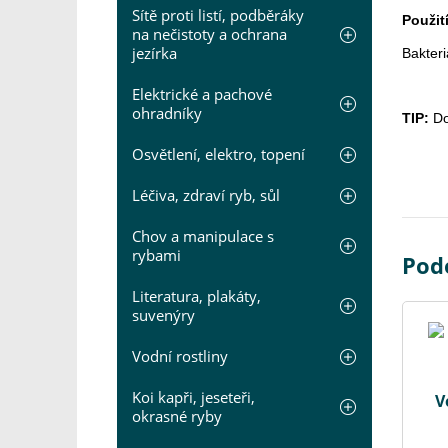
Sítě proti listí, podběráky
Použit
na nečistoty a ochrana
jezírka
Bakteri
Elektrické a pachové
ohradníky
TIP:
Do
Osvětlení, elektro, topení
Léčiva, zdraví ryb, sůl
Chov a manipulace s
rybami
Pod
Literatura, plakáty,
suvenýry
Vodní rostliny
Koi kapři, jeseteři,
V
okrasné ryby