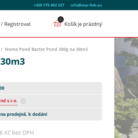
+420 776 402 327
info@star-fish.eu
Registrovat
Košík je prázdný
Home Pond Bacter Pond 300g na 30m3
 30m3
00
d s.r.o.
na prodejně, k dodání
16 Kč bez DPH