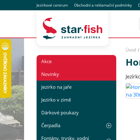
Jezírkové centrum
Obchodní
a reklamační
podmínky
D
Úvod
Ho
Akce
Novinky
Jezír
Jezírko na jaře
Jezírko v zimě
Dárkové poukazy
Čerpadla
Fontány, trysky, vodní