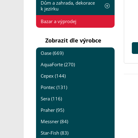
Dům a zahrada, dekorace
k jezírku
Bazar a výprodej
Zobrazit dle výrobce
Oase (669)
AquaForte (270)
Cepex (144)
Pontec (131)
Sera (116)
Praher (95)
Messner (84)
Star-Fish (83)