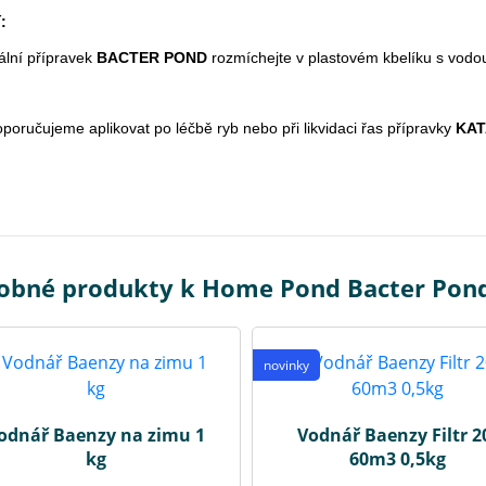
í:
ální přípravek
BACTER POND
rozmíchejte v plastovém kbelíku s vodou z
poručujeme aplikovat po léčbě ryb nebo při likvidaci řas přípravky
KAT
obné produkty k Home Pond Bacter Pon
novinky
odnář Baenzy na zimu 1
Vodnář Baenzy Filtr 2
kg
60m3 0,5kg