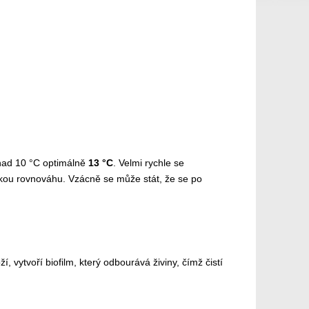
 nad 10 °C optimálně
13 °C
. Velmi rychle se
gickou rovnováhu. Vzácně se může stát, že se po
vytvoří biofilm, který odbourává živiny, čímž čistí