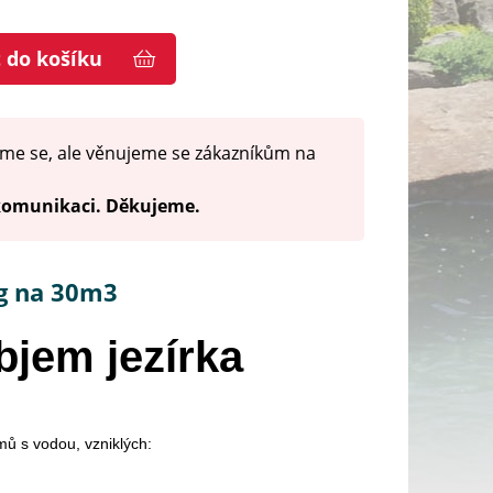
t do košíku
me se, ale věnujeme se zákazníkům na
 komunikaci. Děkujeme.
g na 30m3
bjem jezírka
mů s vodou, vzniklých: