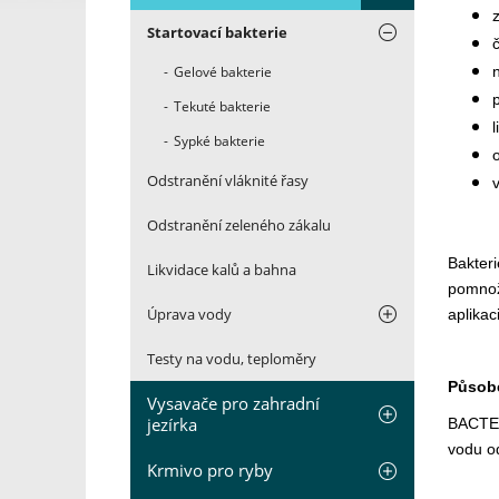
Startovací bakterie
Gelové bakterie
Tekuté bakterie
l
Sypké bakterie
Odstranění vláknité řasy
Odstranění zeleného zákalu
Bakteri
Likvidace kalů a bahna
pomnožu
Úprava vody
aplikac
Testy na vodu, teploměry
Působ
Vysavače pro zahradní
jezírka
BACTER 
vodu od
Krmivo pro ryby