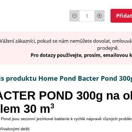
Počet
Přida
Vážení zákazníci, pokud se nám nemůžete dovolat, omlouvá
prodejně.
Pro dotazy používejte, prosím, emailovou
is produktu Home Pond Bacter Pond 300
ACTER POND 300g na
o
3
lem 30 m
 Pond jsou sezonní jezírkové bakterie k rychlé nápravě různých problé
přívalovými dešti