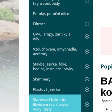
hry a vodopády
Potoky, potoční dílce
Filtrace
UV-C lampy, zářivky a
díly
Vzduchování, dmychadla,
aerátory
Stavba jezírka, fólie,
Pop
hadice, instalační prvky
B
Skimmery
Plastová jezírka
ko
Startovací bakterie,
Bacter
likvidace řas, úprava
vody, testy