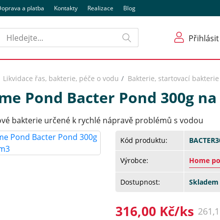
oprava a platba
Kontakty
Realizace
Blog
Hledat
Přihlásit
Likvidace řas, bakterie, péče o vodu
Bakterie, startovací bakterie
me Pond Bacter Pond 300g na
kové bakterie určené k rychlé nápravě problémů s vodou
Kód produktu:
BACTER3
Výrobce:
Home pon
Dostupnost:
Skladem 
316,00 Kč/ks
261,