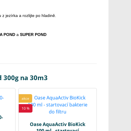
 jezírka a rozlijte po hladině.
A POND
a
SUPER
POND
d 300g na 30m3
akce
10 %
0-
Oase AquaActiv BioKick
100 ml - startovací