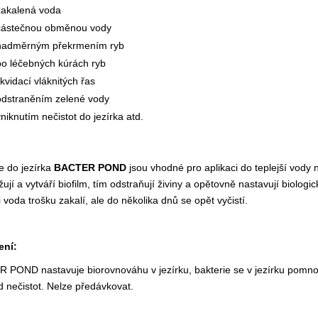
zakalená voda
částečnou obměnou vody
nadměrným překrmením ryb
po léčebných kúrách ryb
ikvidací vláknitých řas
odstraněním zelené vody
vniknutím nečistot do jezírka atd.
e do jezírka
BACTER POND
jsou vhodné pro aplikaci do teplejší vody
jí a vytváří biofilm, tím odstraňují živiny a opětovně nastavují biolo
i voda trošku zakalí, ale do několika dnů se opět vyčistí.
ení:
POND nastavuje biorovnováhu v jezírku, bakterie se v jezírku pomnoží, 
 nečistot. Nelze předávkovat.