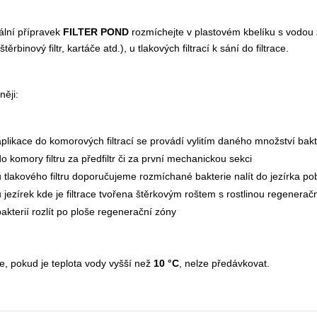
ální přípravek
FILTER POND
rozmíchejte v plastovém kbelíku s vodou 
 (štěrbinový filtr, kartáče atd.), u tlakových filtrací k sání do filtrace.
ěji:
aplikace do komorových filtrací se provádí vylitím daného množství bak
do komory filtru za předfiltr či za první mechanickou sekci
u tlakového filtru doporučujeme rozmíchané bakterie nalít do jezírka pob
u jezírek kde je filtrace tvořena štěrkovým roštem s rostlinou regene
bakterií rozlít po ploše regenerační zóny
te, pokud je teplota vody vyšší než
10 °C
, nelze předávkovat.