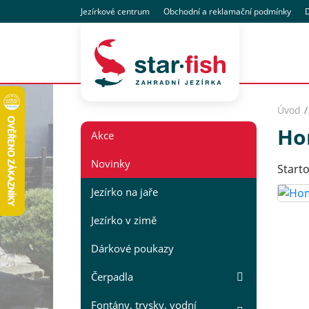
Jezírkové centrum
Obchodní
a reklamační
podmínky
D
Úvod
Ho
Akce
Novinky
Starto
Jezírko na jaře
Jezírko v zimě
Dárkové poukazy
Čerpadla
Fontány, trysky, vodní