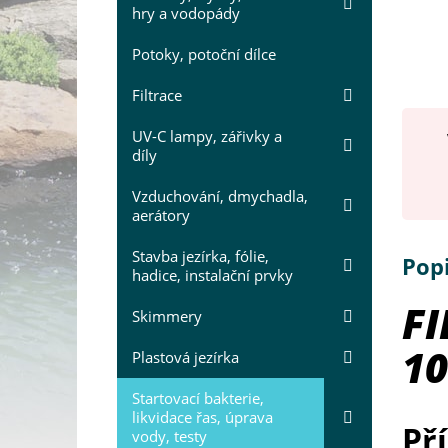
hry a vodopády
Potoky, potoční dílce
Filtrace
UV-C lampy, zářivky a
díly
Vzduchování, dmychadla,
aerátory
Stavba jezírka, fólie,
Pop
hadice, instalační prvky
FI
Skimmery
1
Plastová jezírka
Startovací bakterie,
likvidace řas, úprava
Př
vody, testy