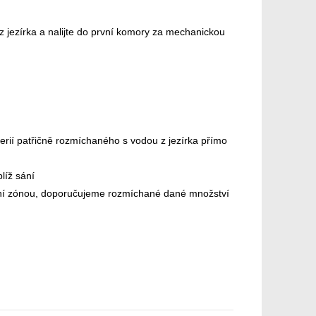
z jezírka a nalijte do první komory za mechanickou
terií patřičně rozmíchaného s vodou z jezírka přímo
líž sání
rační zónou, doporučujeme rozmíchané dané množství