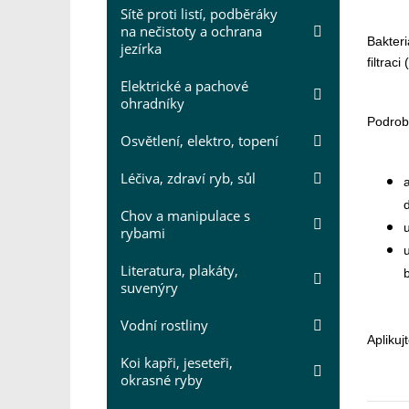
Sítě proti listí, podběráky
na nečistoty a ochrana
Bakteri
jezírka
filtraci
Elektrické a pachové
ohradníky
Podrobn
Osvětlení, elektro, topení
Léčiva, zdraví ryb, sůl
Chov a manipulace s
rybami
Literatura, plakáty,
suvenýry
Vodní rostliny
Aplikuj
Koi kapři, jeseteři,
okrasné ryby