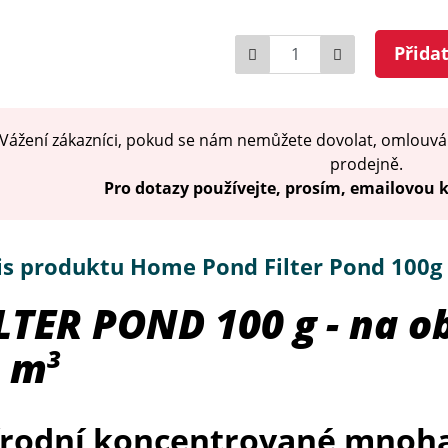
Počet
Přida
Vážení zákazníci, pokud se nám nemůžete dovolat, omlouvá
prodejně.
Pro dotazy používejte, prosím, emailovou
is produktu Home Pond Filter Pond 100g
LTER POND 100 g - na o
0 m
3
írodní koncentrované mnoha