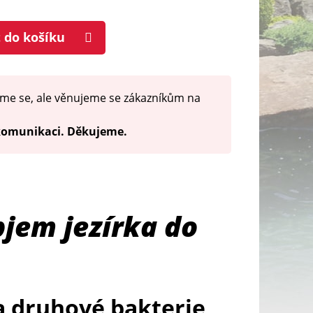
t do košíku
me se, ale věnujeme se zákazníkům na
 komunikaci. Děkujeme.
bjem jezírka do
 druhové bakterie