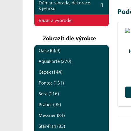
Dům a zahrada, dekorace
k jezírku
Pod
Bazar a výprodej
Zobrazit dle výrobce
Oase (669)
AquaForte (270)
Cepex (144)
Pontec (131)
Sera (116)
Praher (95)
Messner (84)
Star-Fish (83)