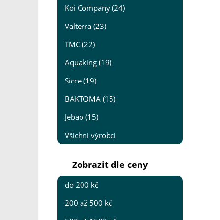
Koi Company (24)
Valterra (23)
TMC (22)
Aquaking (19)
Sicce (19)
BAKTOMA (15)
Jebao (15)
Všichni výrobci
Zobrazit dle ceny
do 200 kč
200 až 500 kč