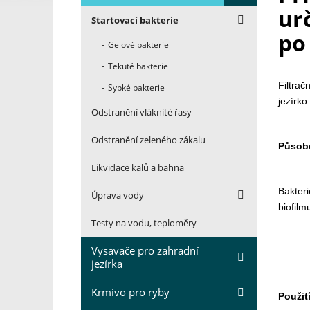
ur
Startovací bakterie
po
Gelové bakterie
Tekuté bakterie
Filtrač
Sypké bakterie
jezírko
Odstranění vláknité řasy
Odstranění zeleného zákalu
Působ
Likvidace kalů a bahna
Bakteri
Úprava vody
biofilm
Testy na vodu, teploměry
Vysavače pro zahradní
jezírka
Krmivo pro ryby
Použití