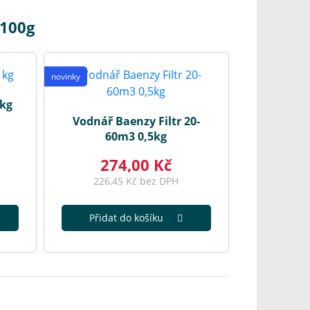
 100g
novinky
 kg
Vodnář Baenzy Filtr 20-
60m3 0,5kg
274,00 Kč
226,45 Kč bez DPH
Přidat do košíku