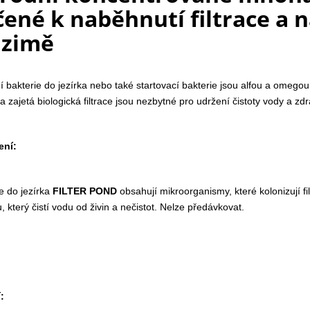
čené k naběhnutí filtrace a n
 zimě
ní bakterie do jezírka nebo také startovací bakterie jsou alfou a omego
 a zajetá biologická filtrace jsou nezbytné pro udržení čistoty vody a zd
ení:
e do jezírka
FILTER POND
obsahují mikroorganismy, které kolonizují fi
u, který čistí vodu od živin a nečistot. Nelze předávkovat.
: