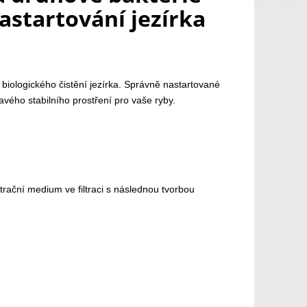
astartování jezírka
u biologického čistění jezírka. Správně nastartované
ravého stabilního prostření pro vaše ryby.
ltrační medium ve filtraci s následnou tvorbou