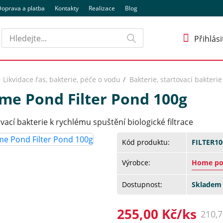
oprava a platba
Kontakty
Realizace
Blog
Hledat
Přihlási
Likvidace řas, bakterie, péče o vodu
Bakterie, startovací bakterie
me Pond Filter Pond 100g
vací bakterie k rychlému spuštění biologické filtrace
Kód produktu:
FILTER1
Výrobce:
Home pon
Dostupnost:
Skladem 
255,00 Kč/ks
210,