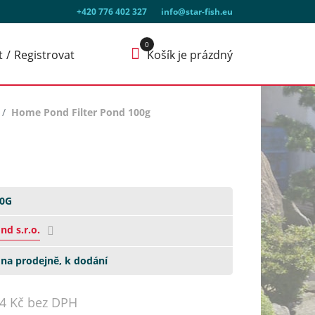
+420 776 402 327
info@star-fish.eu
t
Registrovat
Košík je prázdný
Home Pond Filter Pond 100g
00G
d s.r.o.
na prodejně, k dodání
74 Kč bez DPH