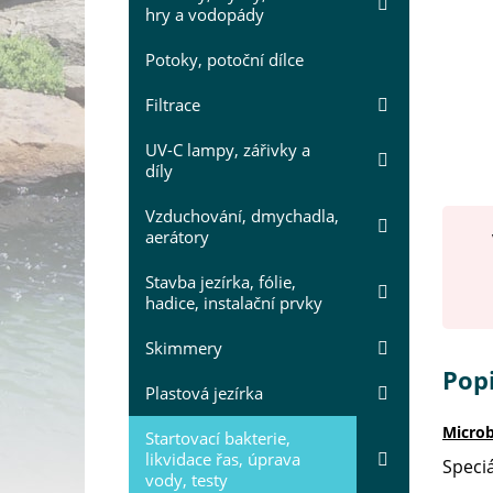
hry a vodopády
Potoky, potoční dílce
Filtrace
UV-C lampy, zářivky a
díly
Vzduchování, dmychadla,
aerátory
Stavba jezírka, fólie,
hadice, instalační prvky
Skimmery
Popi
Plastová jezírka
Microb
Startovací bakterie,
likvidace řas, úprava
Speciá
vody, testy