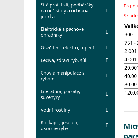
Sítě proti listí, podběráky
Po pou
na nečistoty a ochrana
Sklado
jezírka
Veliko
Elektrické a pachové
300 -
ohradníky
751 - 
Osvětlení, elektro, topení
2.001 
4.001 
Léčiva, zdraví ryb, sůl
20.00
Chov a manipulace s
40.00
rybami
80.00
Literatura, plakáty,
120.0
suvenýry
Vodní rostliny
Koi kapři, jeseteři,
Micr
okrasné ryby
par