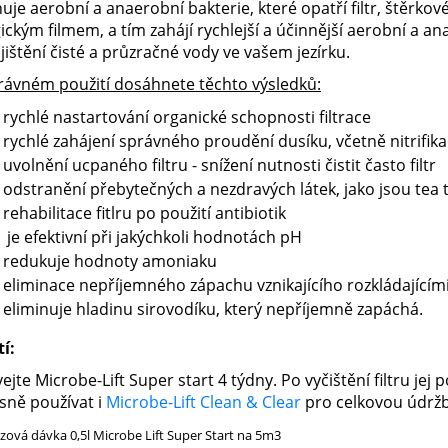
je aerobní a anaerobní bakterie, které opatří filtr, štěrkové 
ickým filmem, a tím zahájí rychlejší a účinnější aerobní a 
jištění čisté a průzračné vody ve vašem jezírku.
právném použití dosáhnete těchto výsledků:
- rychlé nastartování organické schopnosti filtrace
- rychlé zahájení správného proudění dusíku, včetně nitrifika
- uvolnění ucpaného filtru - snížení nutnosti čistit často filtr
- odstranění přebytečných a nezdravých látek, jako jsou tea
- rehabilitace fitlru po použití antibiotik
- je efektivní při jakýchkoli hodnotách pH
- redukuje hodnoty amoniaku
- eliminace nepříjemného zápachu vznikajícího rozkládající
- eliminuje hladinu sirovodíku, který nepříjemně zapáchá.
tí:
ejte Microbe-Lift Super start 4 týdny. Po vyčištění filtru je
sně používat i
Microbe-Lift Clean & Clear
pro celkovou údrž
zová dávka 0,5l Microbe Lift Super Start na 5m3