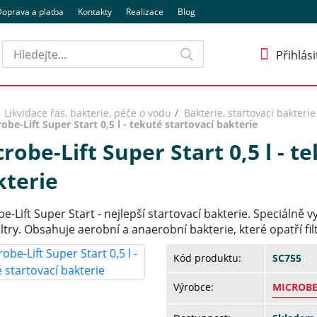
oprava a platba
Kontakty
Realizace
Blog
Hledat
Přihlási
Likvidace řas, bakterie, péče o vodu
Bakterie, startovací bakterie
obe-Lift Super Start 0,5 l - tekuté startovací bakterie
robe-Lift Super Start 0,5 l - t
kterie
e-Lift Super Start - nejlepší startovací bakterie. Speciálně 
ltry. Obsahuje aerobní a anaerobní bakterie, které opatří filt
Kód produktu:
SC755
Výrobce:
MICROBE