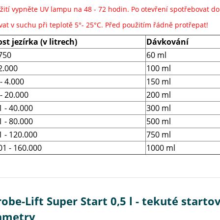
žití vypněte UV lampu na 48 - 72 hodin. Po otevření spotřebovat do
vat v suchu při teplotě 5°- 25°C. Před použitím řádně protřepat!
st jezírka (v litrech)
Dávkování
 750
60 ml
2.000
100 ml
- 4.000
150 ml
- 20.000
200 ml
1 - 40.000
300 ml
1 - 80.000
500 ml
1 - 120.000
750 ml
01 - 160.000
1000 ml
obe-Lift Super Start 0,5 l - tekuté starto
ametry