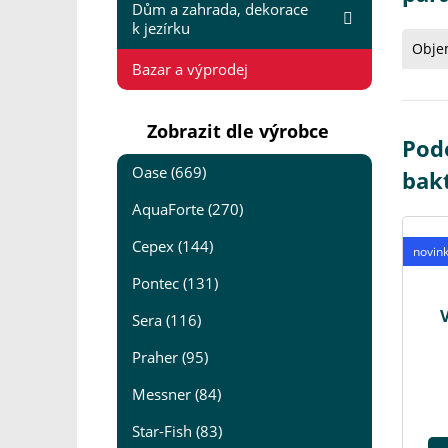
Dům a zahrada, dekorace
k jezírku
Obje
Bazar a výprodej
Zobrazit dle výrobce
Podo
Oase (669)
bak
AquaForte (270)
Cepex (144)
novin
Pontec (131)
V
Sera (116)
Praher (95)
Messner (84)
Star-Fish (83)