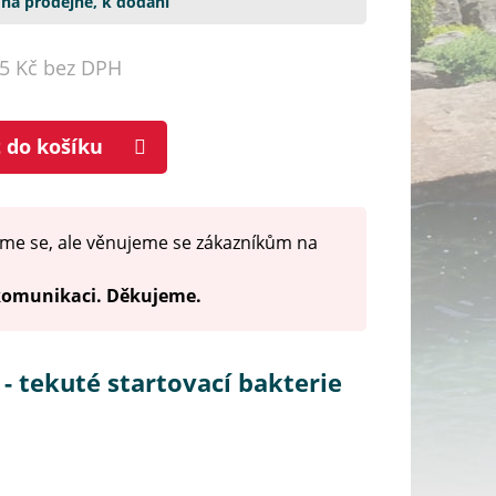
na prodejně, k dodání
05 Kč bez DPH
t do košíku
me se, ale věnujeme se zákazníkům na
 komunikaci. Děkujeme.
 - tekuté startovací bakterie