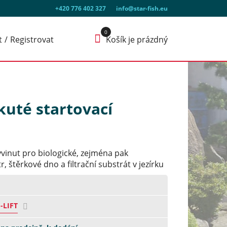
+420 776 402 327
info@star-fish.eu
t
Registrovat
Košík je prázdný
ekuté startovací
vyvinut pro biologické, zejména pak
r, štěrkové dno a filtrační substrát v jezírku
-LIFT