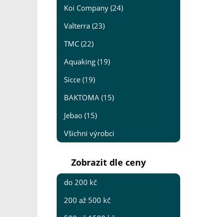
Koi Company (24)
Valterra (23)
TMC (22)
Aquaking (19)
Sicce (19)
BAKTOMA (15)
Jebao (15)
Všichni výrobci
Zobrazit dle ceny
do 200 kč
200 až 500 kč