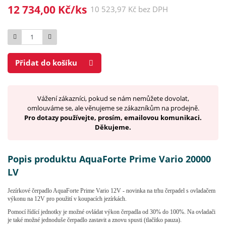
12 734,00 Kč/ks
10 523,97 Kč bez DPH
Počet
Přidat do košíku
Vážení zákazníci, pokud se nám nemůžete dovolat,
omlouváme se, ale věnujeme se zákazníkům na prodejně.
Pro dotazy používejte, prosím, emailovou komunikaci.
Děkujeme.
Popis produktu AquaForte Prime Vario 20000
LV
Jezírkové čerpadlo AquaForte Prime Vario 12V - novinka na trhu čerpadel s ovladačem
výkonu na 12V pro použití v koupacích jezírkách.
Pomocí řídící jednotky je možné ovládat výkon čerpadla od 30% do 100%. Na ovladači
je také možné jednoduše čerpadlo zastavit a znovu spusti (tlačítko pauza).