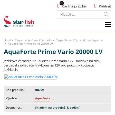
Košík je prázdný
Přihlásit
Hledat
Úvod
Čerpadla, jezírková čerpadla
Čerpadla na 12V, jezírková čerpadla
AquaForte Prime Vario 20000 LV
AquaForte Prime Vario 20000 LV
Jezírkové čerpadlo AquaForte Prime Vario 12V - novinka na trhu
čerpadel s ovladačem výkonu na 12V pro použití v koupacích
jezírkách.
Kód produktu:
RD759
Výrobce:
AquaForte
Dostupnost:
Skladem na prodejně, k dodání