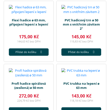
Flexi hadice ø 63 mm,
PVC hadicový trn ø 50
připojení lepení x lepení
mm s vnitřním závitem
2"
175,00 Kč
145,00 Kč
144,63 Kč bez DPH
119,83 Kč bez DPH
Přidat do košíku
Přidat do košíku
Profi hadice spirálová
PVC trubka na lepení ø
(zesílená) ø 50 mm
63 mm
272,00 Kč
143,00 Kč
224,79 Kč bez DPH
118,18 Kč bez DPH