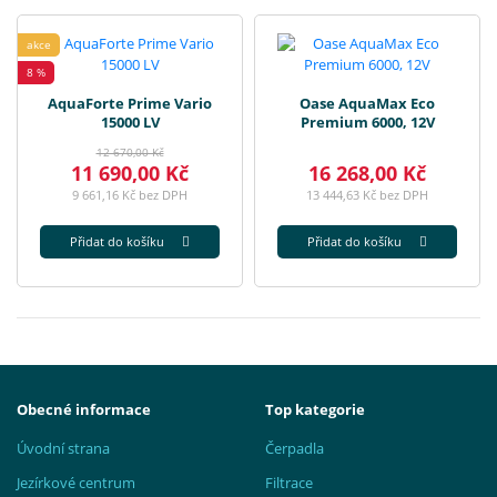
akce
8 %
AquaForte Prime Vario
Oase AquaMax Eco
15000 LV
Premium 6000, 12V
12 670,00 Kč
11 690,00 Kč
16 268,00 Kč
9 661,16 Kč bez DPH
13 444,63 Kč bez DPH
Přidat do košíku
Přidat do košíku
Obecné informace
Top kategorie
Úvodní strana
Čerpadla
Jezírkové centrum
Filtrace