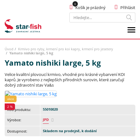
Košík je prázdný
Přihlásit
Hledat
Úvod
Krmivo pro ryby, krmení pro koi kapry, krmení pro jesetery
Yamato nishiki large, 5 kg
Yamato nishiki large, 5 kg
Velice kvalitní plovoucí krmivo, vhodné pro krásné vybarvení KOI
kaprů. Je vyrobeno z nejlepších přírodních surovin, které zaručují
dobrý zdravotní stav Va&s
akce
2 %
55010020
Kód produktu:
JPD
Výrobce:
Skladem na prodejně, k dodání
Dostupnost: