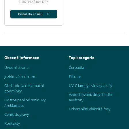
1 107,14 Kč bez DPH
Přidat do košíku
Obecné informace
Top kategorie
Úvodní strana
Čerpadla
Jezírkové centrum
Filtrace
Obchodní a reklamační
UV-C lampy, zářivky a díly
podmínky
Vzduchování, dmychadla,
Odstoupení od smlouvy
aerátory
/ reklamace
Odstranění vláknité řasy
Ceník dopravy
Kontakty