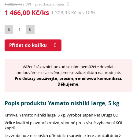
1 502,00 Kč
s DPH předcházející cena
1 466,00 Kč/ks
1 308,93 Kč bez DPH
Počet
Přidat do košíku
Vážení zákazníci, pokud se nám nemůžete dovolat,
omlouváme se, ale věnujeme se zákazníkům na prodejně.
Pro dotazy používejte, prosím, emailovou komunikaci.
Děkujeme.
Popis produktu Yamato nishiki large, 5 kg
Krmiva, Yamato nishiki large, 5 kg, výrobce: Japan Pet Drugs CO.
Velice kvalitní plovoucí krmivo, vhodné pro krásné vybarvení KOI
kaprů.
Je vyrobeno z nejlepších přírodních surovin, které zaručují dobrý