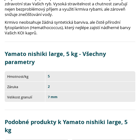
zdravotní stav Vašich ryb. Vysoká stravitelnost a chutnost zaručují
nejen bezproblémový příjem a využití krmiva rybami, ale zároveň
snižuje znečišťování vody.
Krmivo neobsahuje žádná syntetická barviva, ale čistě přírodní
fytoplankton (Hemathococcus), který nejlépe zajistí nádherné barvy
Vašich KOI kaprů.
Yamato nishiki large, 5 kg - Všechny
parametry
5
Hmotnost/kg
2
Záruka
7 mm
Velikost granulí
Podobné produkty k Yamato nishiki large, 5
kg