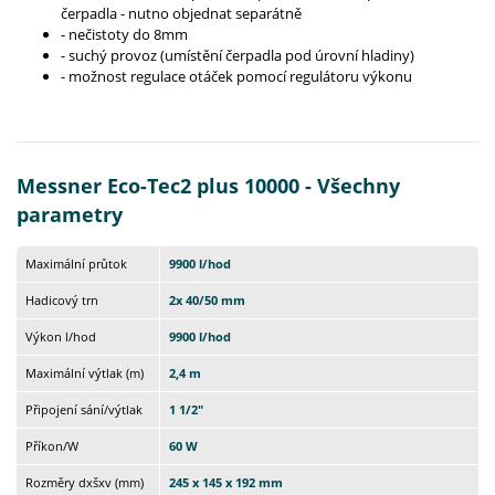
čerpadla - nutno objednat separátně
- nečistoty do 8mm
- suchý provoz (umístění čerpadla pod úrovní hladiny)
- možnost regulace otáček pomocí regulátoru výkonu
Messner Eco-Tec2 plus 10000 - Všechny
parametry
Maximální průtok
9900 l/hod
Hadicový trn
2x 40/50 mm
Výkon l/hod
9900 l/hod
Maximální výtlak (m)
2,4 m
Připojení sání/výtlak
1 1/2"
Příkon/W
60 W
Rozměry dxšxv (mm)
245 x 145 x 192 mm