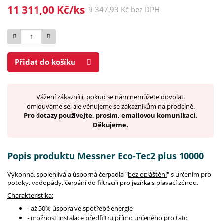
11 311,00 Kč/ks
9 347,93 Kč bez DPH
Počet
Přidat do košíku
Vážení zákazníci, pokud se nám nemůžete dovolat,
omlouváme se, ale věnujeme se zákazníkům na prodejně.
Pro dotazy používejte, prosím, emailovou komunikaci.
Děkujeme.
Popis produktu Messner Eco-Tec2 plus 10000
Výkonná, spolehlivá a úsporná čerpadla "
bez opláštění
" s určením pro
potoky, vodopády, čerpání do filtrací i pro jezírka s plavací zónou.
Charakteristika:
- až 50% úspora ve spotřebě energie
- možnost instalace předfiltru přímo určeného pro tato