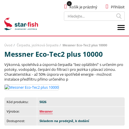
Košík je prázdný
Přihlásit
Hledat
Úvod
Čerpadla, jezírková čerpadla
Messner Eco-Tec2 plus 10000
Messner Eco-Tec2 plus 10000
Výkonná, spolehlivá a úsporná čerpadla "bez opláštění" s určením pro
potoky, vodopády, čerpání do filtrací i pro jezírka s plavací zónou.
Charakteristika: - až 50% úspora ve spotřebě energie - možnost
instalace předfiltru přímo určeného p
Kód produktu:
5026
Výrobce:
Messner
Dostupnost:
Skladem na prodejně, k dodání