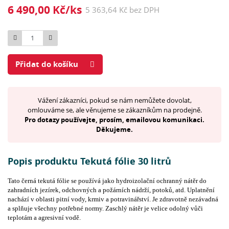
6 490,00 Kč/ks
5 363,64 Kč bez DPH
Počet
Přidat do košíku
Vážení zákazníci, pokud se nám nemůžete dovolat,
omlouváme se, ale věnujeme se zákazníkům na prodejně.
Pro dotazy používejte, prosím, emailovou komunikaci.
Děkujeme.
Popis produktu Tekutá fólie 30 litrů
Tato černá tekutá fólie se používá jako hydroizolační ochranný nátěr do
zahradních jezírek, odchovných a požárních nádrží, potoků, atd. Uplatnění
nachází v oblasti pitní vody, krmiv a potravinářství. Je zdravotně nezávadná
a splňuje všechny potřebné normy. Zaschlý nátěr je velice odolný vůči
teplotám a agresivní vodě.