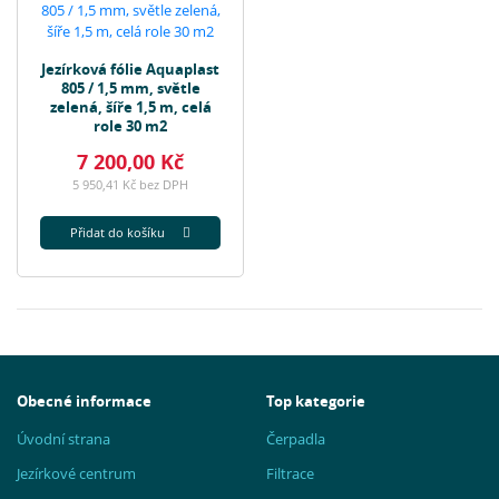
Jezírková fólie Aquaplast
805 / 1,5 mm, světle
zelená, šíře 1,5 m, celá
role 30 m2
7 200,00 Kč
5 950,41 Kč bez DPH
Přidat do košíku
Obecné informace
Top kategorie
Úvodní strana
Čerpadla
Jezírkové centrum
Filtrace