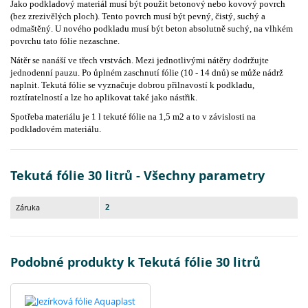
Jako podkladový materiál musí být použit betonový nebo kovový povrch
(bez zrezivělých ploch). Tento povrch musí být pevný, čistý, suchý a
odmaštěný. U nového podkladu musí být beton absolutně suchý, na vlhkém
povrchu tato fólie nezaschne.
Nátěr se nanáší ve třech vrstvách. Mezi jednotlivými nátěry dodržujte
jednodenní pauzu. Po ůplném zaschnutí fólie (10 - 14 dnů) se může nádrž
naplnit. Tekutá fólie se vyznačuje dobrou přilnavostí k podkladu,
roztíratelností a lze ho aplikovat také jako nástřik.
Spotřeba materiálu je 1 l tekuté fólie na 1,5 m2 a to v závislosti na
podkladovém materiálu.
Tekutá fólie 30 litrů - Všechny parametry
2
Záruka
Podobné produkty k Tekutá fólie 30 litrů