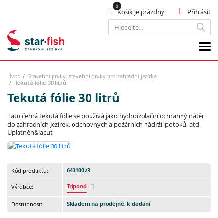
Košík je prázdný
Přihlásit
Hledat
Úvod
Stavební prvky, stavební prvky pro zahradní jezírka
Tekutá fólie 30 litrů
Tekutá fólie 30 litrů
Tato černá tekutá fólie se používá jako hydroizolační ochranný nátěr
do zahradních jezírek, odchovných a požárních nádrží, potoků, atd.
Uplatněn&iacut
64010073
Kód produktu:
Tripond
Výrobce:
Skladem na prodejně, k dodání
Dostupnost: