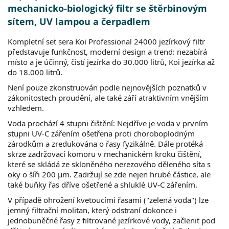
mechanicko-biologický filtr se štěrbinovým
sítem, UV lampou a čerpadlem
Kompletní set sera Koi Professional 24000 jezírkový filtr
představuje funkčnost, moderní design a trend: nezabírá
místo a je účinný, čistí jezírka do 30.000 litrů, Koi jezírka až
do 18.000 litrů.
Není pouze zkonstruován podle nejnovějších poznatků v
zákonitostech proudění, ale také září atraktivním vnějším
vzhledem.
Voda prochází 4 stupni čištění: Nejdříve je voda v prvním
stupni UV-C zářením ošetřena proti choroboplodným
zárodkům a zredukována o řasy fyzikálně. Dále protéká
skrze zadržovací komoru v mechanickém kroku čištění,
které se skládá ze skloněného nerezového děleného síta s
oky o šíři 200 µm. Zadržují se zde nejen hrubé částice, ale
také buňky řas dříve ošetřené a shluklé UV-C zářením.
V případě ohrožení kvetoucími řasami ("zelená voda") lze
jemný filtrační molitan, který odstraní dokonce i
jednobuněčné řasy z filtrované jezírkové vody, začlenit pod