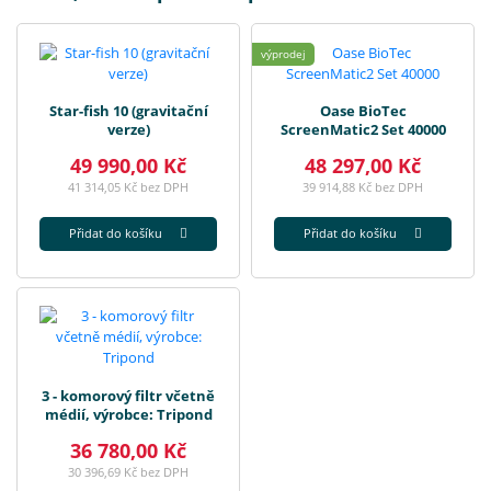
výprodej
Star-fish 10 (gravitační
Oase BioTec
verze)
ScreenMatic2 Set 40000
49 990,00 Kč
48 297,00 Kč
41 314,05 Kč bez DPH
39 914,88 Kč bez DPH
Přidat do košíku
Přidat do košíku
3 - komorový filtr včetně
médií, výrobce: Tripond
36 780,00 Kč
30 396,69 Kč bez DPH