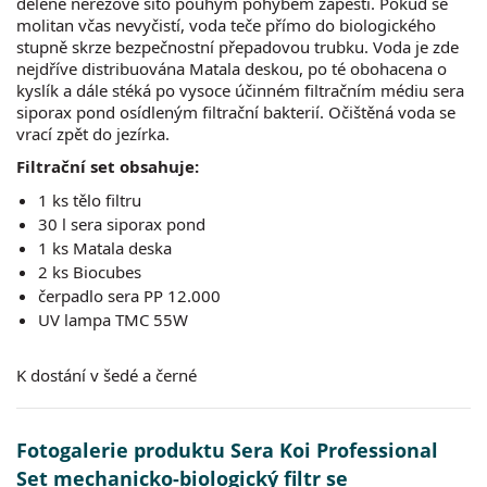
dělené nerezové síto pouhým pohybem zápěstí. Pokud se
molitan včas nevyčistí, voda teče přímo do biologického
stupně skrze bezpečnostní přepadovou trubku. Voda je zde
nejdříve distribuována Matala deskou, po té obohacena o
kyslík a dále stéká po vysoce účinném filtračním médiu sera
siporax pond osídleným filtrační bakterií. Očištěná voda se
vrací zpět do jezírka.
Filtrační set obsahuje:
1 ks tělo filtru
30 l sera siporax pond
1 ks Matala deska
2 ks Biocubes
čerpadlo sera PP 12.000
UV lampa TMC 55W
K dostání v šedé a černé
Fotogalerie produktu Sera Koi Professional
Set mechanicko-biologický filtr se