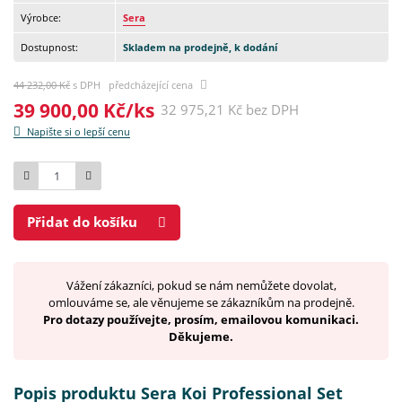
Výrobce:
Sera
Dostupnost:
Skladem na prodejně, k dodání
44 232,00 Kč
s DPH předcházející cena
39 900,00 Kč/ks
32 975,21 Kč bez DPH
Napište si o lepší cenu
Počet
Přidat do košíku
Vážení zákazníci, pokud se nám nemůžete dovolat,
omlouváme se, ale věnujeme se zákazníkům na prodejně.
Pro dotazy používejte, prosím, emailovou komunikaci.
Děkujeme.
Popis produktu Sera Koi Professional Set