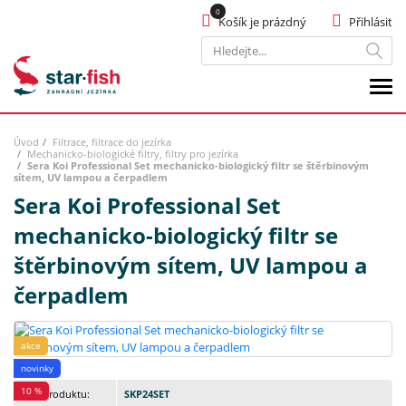
Košík je prázdný
Přihlásit
Hledat
Úvod
Filtrace, filtrace do jezírka
Mechanicko-biologické filtry, filtry pro jezírka
Sera Koi Professional Set mechanicko-biologický filtr se štěrbinovým
sítem, UV lampou a čerpadlem
Sera Koi Professional Set
mechanicko-biologický filtr se
štěrbinovým sítem, UV lampou a
čerpadlem
akce
novinky
10 %
Kód produktu:
SKP24SET