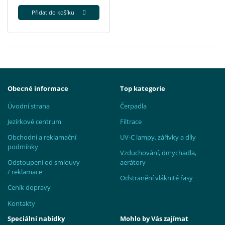
Přidat do košíku
Obecné informace
Top kategorie
Úvodní strana
Čerpadla
Jezírkové centrum
Filtrace
Obchodní a reklamační
UV-C lampy, zářivky a díly
podmínky
Vzduchování, dmychadla,
Odstoupení od smlouvy
aerátory
/ reklamace
Odstranění vláknité řasy
Ceník dopravy
Kontakty
Speciální nabídky
Mohlo by Vás zajímat