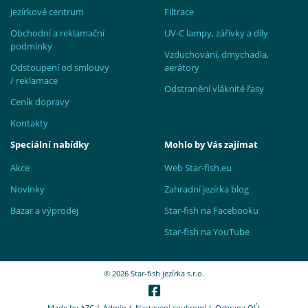
Jezírkové centrum
Filtrace
Obchodní a reklamační
UV-C lampy, zářivky a díly
podmínky
Vzduchování, dmychadla,
Odstoupení od smlouvy
aerátory
/ reklamace
Odstranění vláknité řasy
Ceník dopravy
Kontakty
Speciální nabídky
Mohlo by Vás zajímat
Akce
Web Star-fish.eu
Novinky
Zahradní jezírka blog
Bazar a výprodej
Star-fish na Facebooku
Star-fish na YouTube
© 2026 Star-fish jezírka s.r.o.
Made by
AZC
/
Admin
/
Nastavení soukromí
/
Ochrana OÚ.