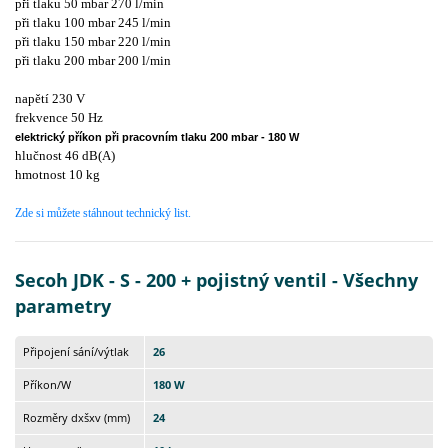
při tlaku 50 mbar 270 l/min
při tlaku 100 mbar 245 l/min
při tlaku 150 mbar 220 l/min
při tlaku 200 mbar 200 l/min
napětí 230 V
frekvence 50 Hz
elektrický příkon při pracovním tlaku 200 mbar - 180 W
hlučnost 46 dB(A)
hmotnost 10 kg
Zde si můžete stáhnout technický list.
Secoh JDK - S - 200 + pojistný ventil - Všechny
parametry
Připojení sání/výtlak
26
Příkon/W
180 W
Rozměry dxšxv (mm)
24