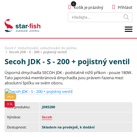
Košík je prázdný
Přihlásit
Hledat
Úvod
Vzduchování, vzduchování do jezírka
Secoh JDK - S - 200 + pojistný ventil
Secoh JDK - S - 200 + pojistný ventil
Úsporná dmychadla SECOH JDK - podstatně nižší příkon - pouze 180W.
Tato japonská membránová dmychadla jsou právem řazena mezi
absolutní špičku ve svém oboru.
akce
3 %
Kód produktu:
JDKS200
Výrobce:
Secoh
Dostupnost:
Skladem na prodejně, k dodání