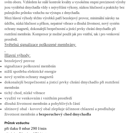
svém oboru. Vzhledem ke stálé kontrole kvality a vysokému stupni preciznosti výroby
jsou vyráběná dmychadla vždy s nejvyššími výkony, nízkou hlučností a prakticky bez
pulzujícího průtoku vzduchu na výstupu z dmychadla.
Mezi hlavní výhody těchto výrobků patří bezolejový provoz, minimální nároky na
údržbu, nízká hlučnost a příkon, nepatrné vibrace a dlouhá životnost, nový systém
ochrany magnetů, dokonalejší bezpečnostní a jistící prvky chrání dmychadlo při
roztržení membrán. Kompresor je možné použít jak pro vnitřní, tak i pro venkovní
prostředí.
Světelná signalizace poškozené membrány.
Hlavní výhody:
bezolejový provoz
signalizace poškození membrán
nižší spotřeba elektrické energie
nový systém ochrany magnetů
dokonalejší bezpečnostní a jisticí prvky chrání dmychadlo při roztržení
membrán
tichý chod, nízké vibrace
využití ve venkovním i vnitřním prostředí
dlouhá životnost membrán a pohyblivých částí
slitinový obal - kovový obal zlepšuje účinnost chlazení a prodlužuje
životnost membrán a
bezporuchový chod dmychadla
Průtok vzduchu
při tlaku 0 mbar 290 l/min