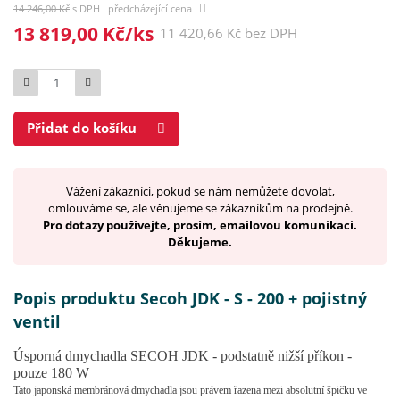
14 246,00 Kč
s DPH předcházející cena
13 819,00 Kč/ks
11 420,66 Kč bez DPH
Počet
Přidat do košíku
Vážení zákazníci, pokud se nám nemůžete dovolat,
omlouváme se, ale věnujeme se zákazníkům na prodejně.
Pro dotazy používejte, prosím, emailovou komunikaci.
Děkujeme.
Popis produktu Secoh JDK - S - 200 + pojistný
ventil
Úsporná dmychadla SECOH JDK - podstatně nižší příkon -
pouze 180 W
Tato japonská membránová dmychadla jsou právem řazena mezi absolutní špičku ve