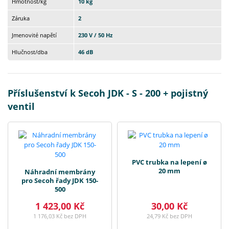
Hmotnost/kg
10 kg
Záruka
2
Jmenovité napětí
230 V / 50 Hz
Hlučnost/dba
46 dB
Příslušenství k Secoh JDK - S - 200 + pojistný
ventil
PVC trubka na lepení ø
20 mm
Náhradní membrány
pro Secoh řady JDK 150-
500
1 423,00 Kč
30,00 Kč
1 176,03 Kč bez DPH
24,79 Kč bez DPH