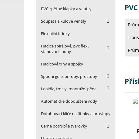
PVC
PVC zpětné klapky a ventily
Šoupata a kulové ventily
Průmě
Flexibilní fitinky
Tlouš
Hadice spirálové, pvc flexi,
Průmě
stahovací spony
Hadicové trny a spojky
Spodní gule, příruby, prostupy
Přís
Lepidla, tmely, montážní pěna
Automatické dopouštění vody
Dotahovací klíče na fitinky a prostupy
Černé potrubí a tvarovky
Ucpávky potrubí