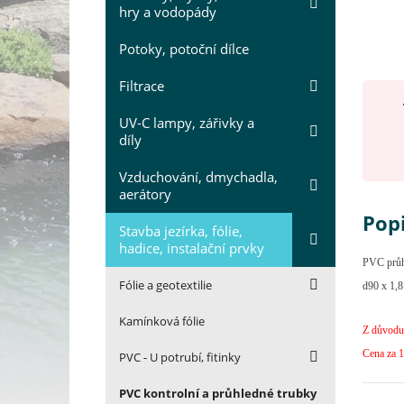
hry a vodopády
Potoky, potoční dílce
Filtrace
UV-C lampy, zářivky a
díly
Vzduchování, dmychadla,
aerátory
Pop
Stavba jezírka, fólie,
hadice, instalační prvky
PVC průhl
Fólie a geotextilie
d90 x 1,
Kamínková fólie
Z důvodu 
Cena za 
PVC - U potrubí, fitinky
PVC kontrolní a průhledné trubky