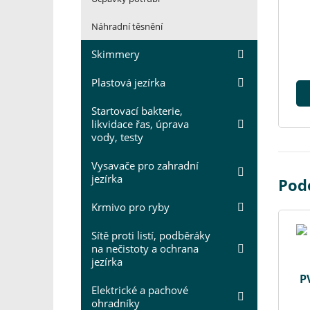
Náhradní těsnění
Skimmery
Plastová jezírka
Startovací bakterie,
likvidace řas, úprava
vody, testy
Vysavače pro zahradní
jezírka
Pod
Krmivo pro ryby
Sítě proti listí, podběráky
na nečistoty a ochrana
jezírka
P
Elektrické a pachové
ohradníky