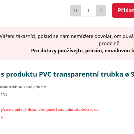
Počet
Přida
Vážení zákazníci, pokud se nám nemůžete dovolat, omlouvá
prodejně.
Pro dotazy používejte, prosím, emailovou
is produktu PVC transparentní trubka ø 
edná trubka na lepení, ø 90 mm.
8 PN4
přepravy může být délka trubek pouze 1 metr, minimální délka 50 cm.
1 bm.