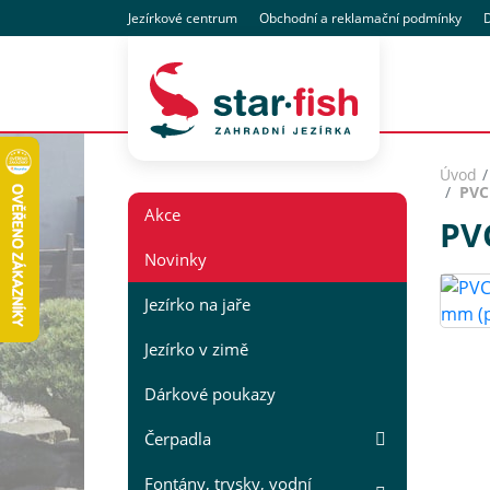
Jezírkové centrum
Obchodní
a reklamační
podmínky
D
Úvod
PVC
Akce
PV
Novinky
Jezírko na jaře
Jezírko v zimě
Dárkové poukazy
Čerpadla
Fontány, trysky, vodní