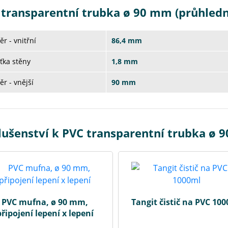
 transparentní trubka ø 90 mm (průhledn
r - vnitřní
86,4 mm
ťka stěny
1,8 mm
r - vnější
90 mm
lušenství k PVC transparentní trubka ø 
PVC mufna, ø 90 mm,
Tangit čistič na PVC 10
připojení lepení x lepení