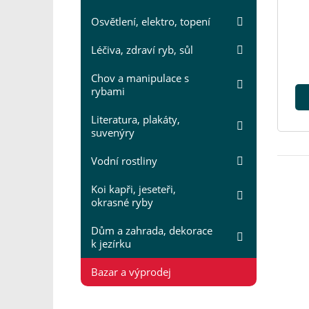
Osvětlení, elektro, topení
Léčiva, zdraví ryb, sůl
Chov a manipulace s
rybami
Literatura, plakáty,
suvenýry
Vodní rostliny
Koi kapři, jeseteři,
okrasné ryby
Dům a zahrada, dekorace
k jezírku
Bazar a výprodej