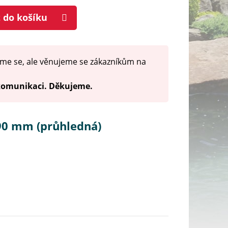
t do košíku
me se, ale věnujeme se zákazníkům na
 komunikaci. Děkujeme.
90 mm (průhledná)