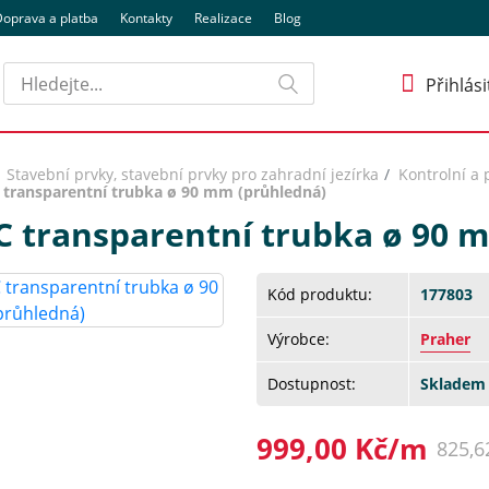
oprava a platba
Kontakty
Realizace
Blog
Hledat
Přihlási
Stavební prvky, stavební prvky pro zahradní jezírka
Kontrolní a
 transparentní trubka ø 90 mm (průhledná)
C transparentní trubka ø 90 
Kód produktu:
177803
Výrobce:
Praher
Dostupnost:
Skladem 
999,00 Kč/m
825,6