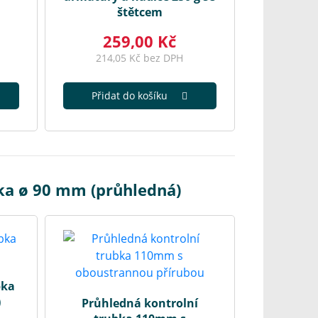
štětcem
259,00 Kč
214,05 Kč bez DPH
Přidat do košíku
ka ø 90 mm (průhledná)
bka
)
Průhledná kontrolní