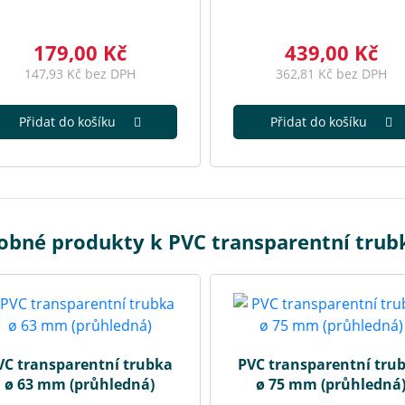
179,00 Kč
439,00 Kč
147,93 Kč bez DPH
362,81 Kč bez DPH
Přidat do košíku
Přidat do košíku
obné produkty k PVC transparentní trub
VC transparentní trubka
PVC transparentní tru
ø 63 mm (průhledná)
ø 75 mm (průhledná