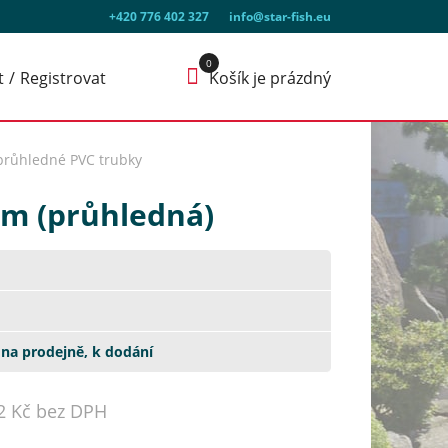
+420 776 402 327
info@star-fish.eu
t
Registrovat
Košík je prázdný
 průhledné PVC trubky
mm (průhledná)
na prodejně, k dodání
2 Kč bez DPH