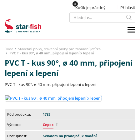
Košík je prázdný
Přihlásit
Hledat
Úvod
Stavební prvky, stavební prvky pro zahradní jezírka
PVC T - kus 90°, ø 40 mm, připojení lepení x lepení
PVC T - kus 90°, ø 40 mm, připojení
lepení x lepení
PVC T - kus 90°, ø 40 mm, připojení lepení x lepení
Kód produktu:
1783
Výrobce:
Cepex
Dostupnost:
Skladem na prodejně, k dodání