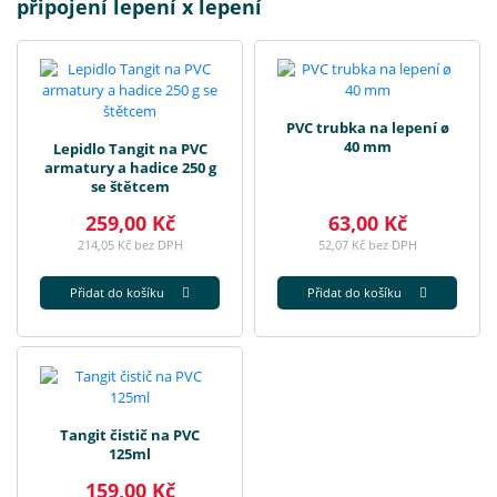
připojení lepení x lepení
PVC trubka na lepení ø
40 mm
Lepidlo Tangit na PVC
armatury a hadice 250 g
se štětcem
259,00 Kč
63,00 Kč
214,05 Kč bez DPH
52,07 Kč bez DPH
Přidat do košíku
Přidat do košíku
Tangit čistič na PVC
125ml
159,00 Kč