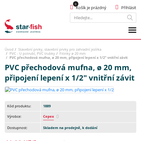
Košík je prázdný
Přihlásit
Hledat
Úvod
Stavební prvky, stavební prvky pro zahradní jezírka
PVC - U potrubí, PVC trubky
Fitinky ø 20 mm
PVC přechodová mufna, ø 20 mm, připojení lepení x 1/2" vnitřní závit
PVC přechodová mufna, ø 20 mm,
připojení lepení x 1/2" vnitřní závit
Kód produktu:
1889
Výrobce:
Cepex
Dostupnost:
Skladem na prodejně, k dodání