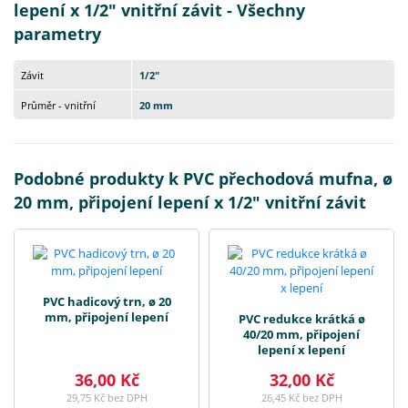
lepení x 1/2" vnitřní závit - Všechny
parametry
Závit
1/2"
Průměr - vnitřní
20 mm
Podobné produkty k PVC přechodová mufna, ø
20 mm, připojení lepení x 1/2" vnitřní závit
PVC hadicový trn, ø 20
mm, připojení lepení
PVC redukce krátká ø
40/20 mm, připojení
lepení x lepení
36,00 Kč
32,00 Kč
29,75 Kč bez DPH
26,45 Kč bez DPH