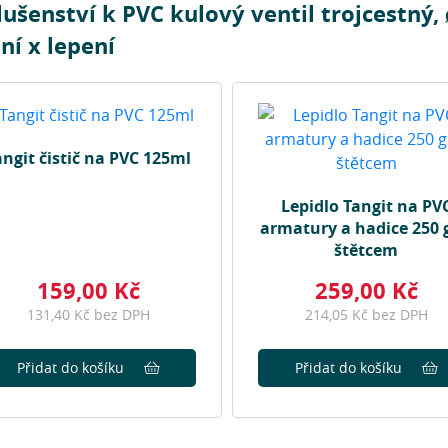
lušenství k PVC kulový ventil trojcestný,
ní x lepení
angit čistič na PVC 125ml
Lepidlo Tangit na PV
armatury a hadice 250 
štětcem
159,00 Kč
259,00 Kč
131,40 Kč bez DPH
214,05 Kč bez DPH
Přidat do košíku
Přidat do košíku