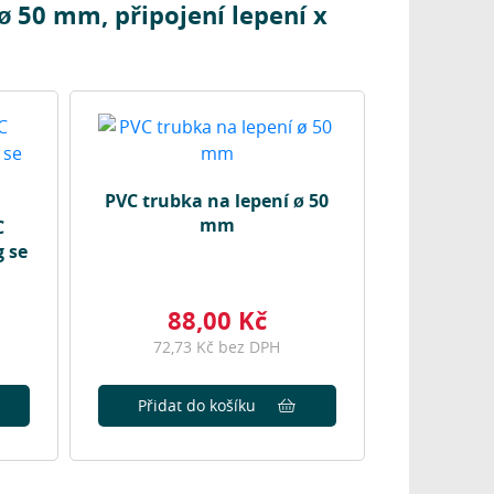
 ø 50 mm, připojení lepení x
PVC trubka na lepení ø 50
mm
C
g se
88,00 Kč
72,73 Kč bez DPH
Přidat do košíku