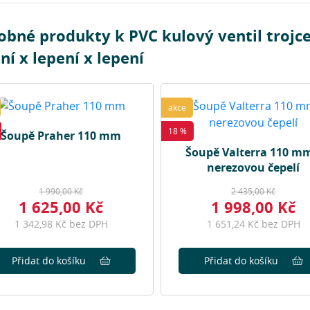
bné produkty k PVC kulový ventil trojce
ní x lepení x lepení
akce
18 %
Šoupě Praher 110 mm
Šoupě Valterra 110 mm
nerezovou čepelí
1 990,00 Kč
2 435,00 Kč
1 625,00 Kč
1 998,00 Kč
1 342,98 Kč bez DPH
1 651,24 Kč bez DPH
Přidat do košíku
Přidat do košíku