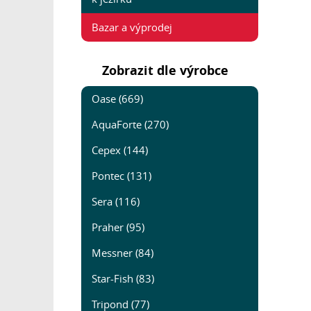
Bazar a výprodej
Zobrazit dle výrobce
Oase (669)
AquaForte (270)
Cepex (144)
Pontec (131)
Sera (116)
Praher (95)
Messner (84)
Star-Fish (83)
Tripond (77)