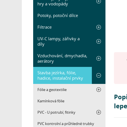
hry a vodopády
Potoky, potoční dílce
Filtrace
UV-C lampy, zářivky a
díly
Vzduchování, dmychadla,
aerátory
Stavba jezírka, fólie,
hadice, instalační prvky
Fólie a geotextilie
Popi
Kamínková fólie
lepe
PVC - U potrubí, fitinky
PVC kontrolní a průhledné trubky