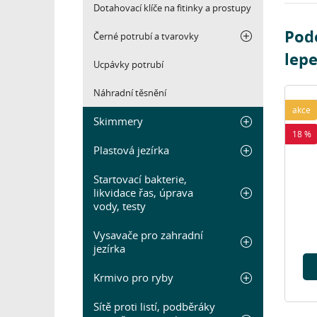
Dotahovací klíče na fitinky a prostupy
Podo
Černé potrubí a tvarovky
lepe
Ucpávky potrubí
Náhradní těsnění
akce
Skimmery
18 %
Plastová jezírka
Startovací bakterie,
likvidace řas, úprava
vody, testy
Vysavače pro zahradní
jezírka
Krmivo pro ryby
Sítě proti listí, podběráky