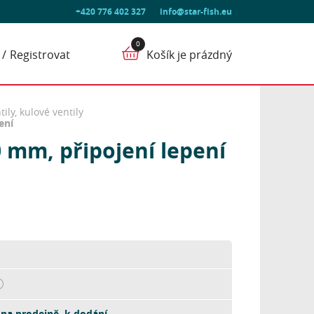
+420 776 402 327
info@star-fish.eu
Registrovat
Košík je prázdný
ily, kulové ventily
ení
0 mm, připojení lepení
na prodejně, k dodání