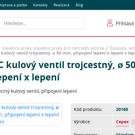
oprava a platba
Kontakty
Realizace
Blog
Hledat
Přihlásit
Stavební prvky, stavební prvky pro zahradní jezírka
Šoupata, vent
kulový ventil trojcestný, ø 50 mm, připojení lepení x lepení x lep
 kulový ventil trojcestný, ø 5
epení x lepení
stný kulový ventil, připojení lepení
Kód produktu:
20168
Výrobce:
Cepex
Dostupnost:
Skladem 