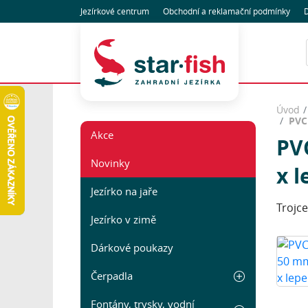
Jezírkové centrum
Obchodní
a reklamační
podmínky
D
Úvod
PVC 
Akce
PVC
Novinky
x l
Jezírko na jaře
Trojce
Jezírko v zimě
Dárkové poukazy
Čerpadla
Fontány, trysky, vodní