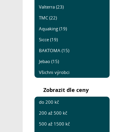
Valterra (23)
TMC (22)
Aquaking (19)
Sicce (19)
BAKTOMA (15)
Jebao (15)
Všichni výrobci
Zobrazit dle ceny
do 200 kč
200 až 500 kč
500 až 1500 kč