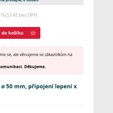
416,53 Kč bez DPH
t do košíku
me se, ale věnujeme se zákazníkům na
 komunikaci. Děkujeme.
 ø 50 mm, připojení lepení x