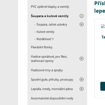
Přís
PVC zpětné klapky a ventily
lepe
Šoupata a kulové ventily
Šoupata, tažné uzávěry
Kulové ventily
T
Rozdělovač Y
Flexibilní fitinky
Hadice spirálové, pvc flexi,
stahovací spony
Hadicové trny a spojky
Spodní gule, příruby, prostupy
Lepidla, tmely, montážní pěna
Automatické dopouštění vody