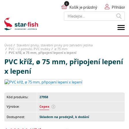
Košík je prázdný
Přihlásit
Hledat
Úvod
Stavební prvky, stavební prvky pro zahradní jezírka
PVC - U potrubí, PVC trubky
ø 75 mm
PVC kříž, ø 75 mm, připojení lepení x lepení
PVC kříž, ø 75 mm, připojení lepení
x lepení
Kód produktu:
27958
Výrobce:
Cepex
Dostupnost:
Skladem na prodejně, k dodání