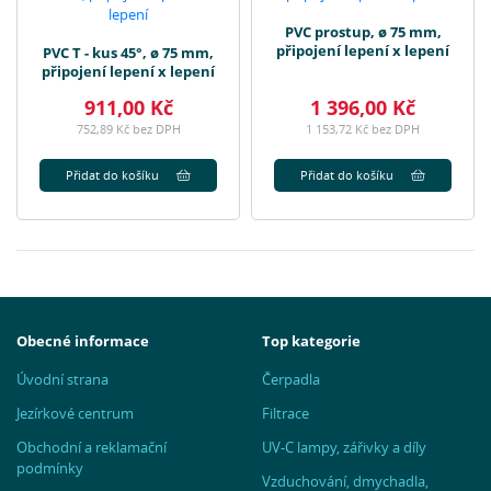
PVC prostup, ø 75 mm,
připojení lepení x lepení
PVC T - kus 45°, ø 75 mm,
připojení lepení x lepení
911,00 Kč
1 396,00 Kč
752,89 Kč bez DPH
1 153,72 Kč bez DPH
Přidat do košíku
Přidat do košíku
Obecné informace
Top kategorie
Úvodní strana
Čerpadla
Jezírkové centrum
Filtrace
Obchodní a reklamační
UV-C lampy, zářivky a díly
podmínky
Vzduchování, dmychadla,