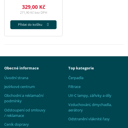
329,00 Kč
271,90 Kč bez DPH
Přidat do košíku
Obecné informace
Top kategorie
Úvodní strana
Čerpadla
Jezírkové centrum
Filtrace
Obchodní a reklamační
UV-C lampy, zářivky a díly
podmínky
Vzduchování, dmychadla,
Odstoupení od smlouvy
aerátory
/ reklamace
Odstranění vláknité řasy
Ceník dopravy