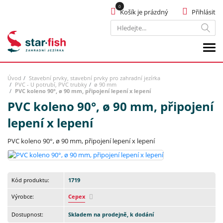
Košík je prázdný
Přihlásit
Hledat
Úvod
Stavební prvky, stavební prvky pro zahradní jezírka
PVC - U potrubí, PVC trubky
ø 90 mm
PVC koleno 90°, ø 90 mm, připojení lepení x lepení
PVC koleno 90°, ø 90 mm, připojení
lepení x lepení
PVC koleno 90°, ø 90 mm, připojení lepení x lepení
Kód produktu:
1719
Výrobce:
Cepex
Dostupnost:
Skladem na prodejně, k dodání