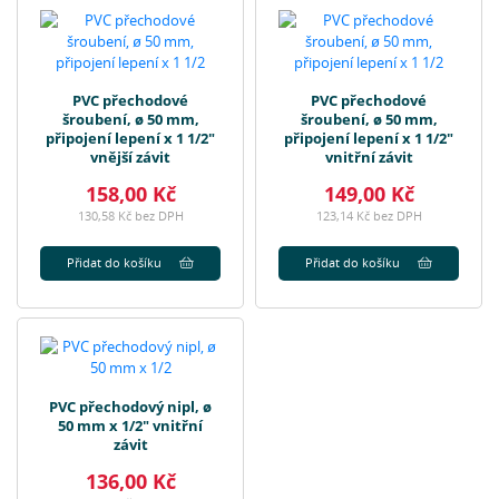
PVC přechodové
PVC přechodové
šroubení, ø 50 mm,
šroubení, ø 50 mm,
připojení lepení x 1 1/2"
připojení lepení x 1 1/2"
vnější závit
vnitřní závit
158,00 Kč
149,00 Kč
130,58 Kč bez DPH
123,14 Kč bez DPH
Přidat do košíku
Přidat do košíku
PVC přechodový nipl, ø
50 mm x 1/2" vnitřní
závit
136,00 Kč