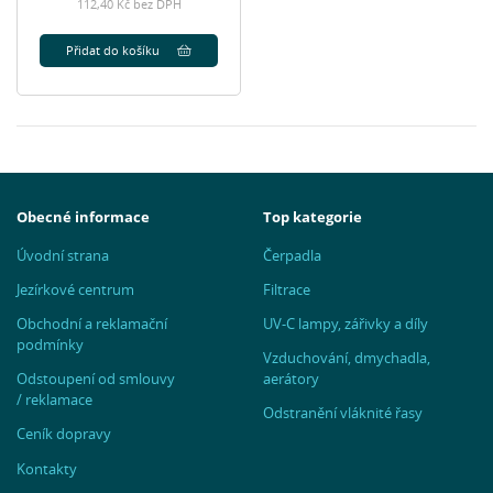
112,40 Kč bez DPH
Přidat do košíku
Obecné informace
Top kategorie
Úvodní strana
Čerpadla
Jezírkové centrum
Filtrace
Obchodní a reklamační
UV-C lampy, zářivky a díly
podmínky
Vzduchování, dmychadla,
Odstoupení od smlouvy
aerátory
/ reklamace
Odstranění vláknité řasy
Ceník dopravy
Kontakty