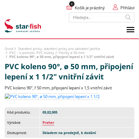
Košík je prázdný
Přihlásit
Hledat
Úvod
Stavební prvky, stavební prvky pro zahradní jezírka
PVC - U potrubí, PVC trubky
Fitinky ø 50 mm
PVC koleno 90°, ø 50 mm, připojení lepení x 1 1/2" vnitřní závit
PVC koleno 90°, ø 50 mm, připojení
lepení x 1 1/2" vnitřní závit
PVC koleno 90°, ř 50 mm, připojení lepení x 1,5 vnitřní závit
Kód produktu:
05,02,005
Výrobce:
Praher
Dostupnost:
Skladem na prodejně, k dodání