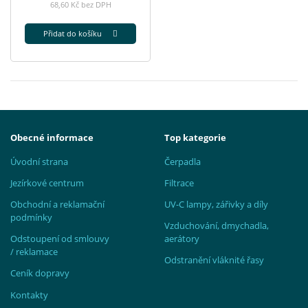
68,60 Kč bez DPH
Přidat do košíku
Obecné informace
Top kategorie
Úvodní strana
Čerpadla
Jezírkové centrum
Filtrace
Obchodní a reklamační
UV-C lampy, zářivky a díly
podmínky
Vzduchování, dmychadla,
Odstoupení od smlouvy
aerátory
/ reklamace
Odstranění vláknité řasy
Ceník dopravy
Kontakty