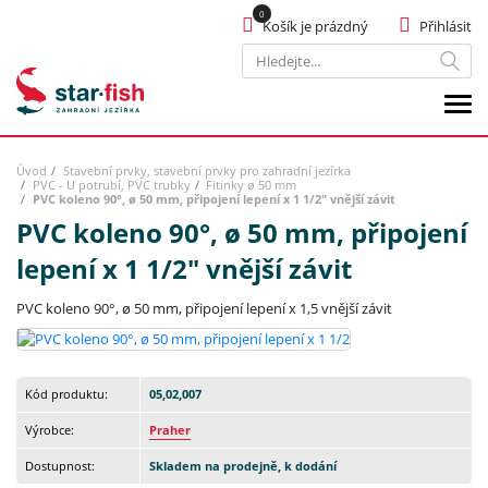
Košík je prázdný
Přihlásit
Hledat
Úvod
Stavební prvky, stavební prvky pro zahradní jezírka
PVC - U potrubí, PVC trubky
Fitinky ø 50 mm
PVC koleno 90°, ø 50 mm, připojení lepení x 1 1/2" vnější závit
PVC koleno 90°, ø 50 mm, připojení
lepení x 1 1/2" vnější závit
PVC koleno 90°, ø 50 mm, připojení lepení x 1,5 vnější závit
Kód produktu:
05,02,007
Výrobce:
Praher
Dostupnost:
Skladem na prodejně, k dodání