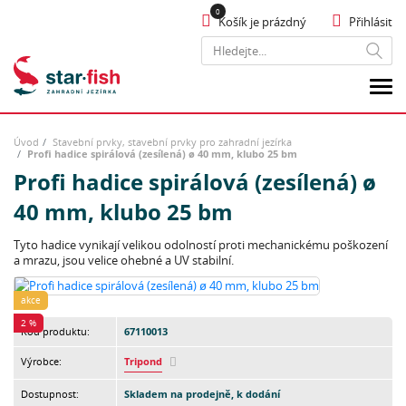
Košík je prázdný
Přihlásit
Hledat
Úvod
Stavební prvky, stavební prvky pro zahradní jezírka
Profi hadice spirálová (zesílená) ø 40 mm, klubo 25 bm
Profi hadice spirálová (zesílená) ø
40 mm, klubo 25 bm
Tyto hadice vynikají velikou odolností proti mechanickému poškození
a mrazu, jsou velice ohebné a UV stabilní.
akce
2 %
Kód produktu:
67110013
Výrobce:
Tripond
Dostupnost:
Skladem na prodejně, k dodání