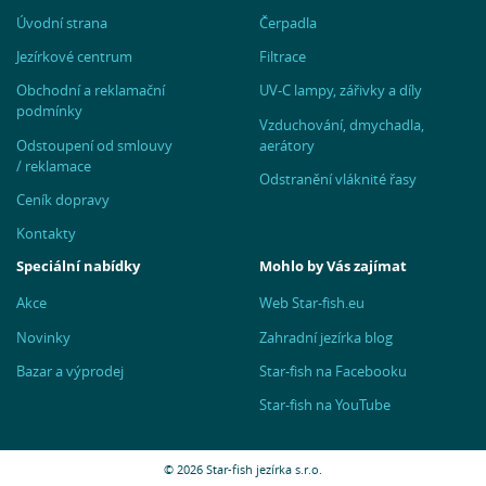
Úvodní strana
Čerpadla
Jezírkové centrum
Filtrace
Obchodní a reklamační
UV-C lampy, zářivky a díly
podmínky
Vzduchování, dmychadla,
Odstoupení od smlouvy
aerátory
/ reklamace
Odstranění vláknité řasy
Ceník dopravy
Kontakty
Speciální nabídky
Mohlo by Vás zajímat
Akce
Web Star-fish.eu
Novinky
Zahradní jezírka blog
Bazar a výprodej
Star-fish na Facebooku
Star-fish na YouTube
© 2026 Star-fish jezírka s.r.o.