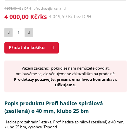
4 975,00 Kč
s DPH předcházející cena
4 900,00 Kč/ks
4 049,59 Kč bez DPH
Počet
Přidat do košíku
Vážení zákazníci, pokud se nám nemůžete dovolat,
omlouváme se, ale věnujeme se zákazníkům na prodejně.
Pro dotazy používejte, prosím, emailovou komunikaci.
Děkujeme.
Popis produktu Profi hadice spirálová
(zesílená) ø 40 mm, klubo 25 bm
Hadice pro zahradní jezírka, Profi hadice spirálová (zesílená) ø 40 mm,
klubo 25 bm, výrobce: Tripond